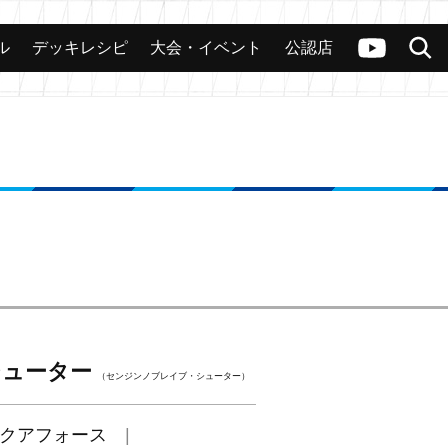
ル
デッキレシピ
大会・イベント
公認店
カード
大会
公認店舗
その他
ヴァンガードch
検索
シューター
（センジンノブレイブ・シューター）
クアフォース