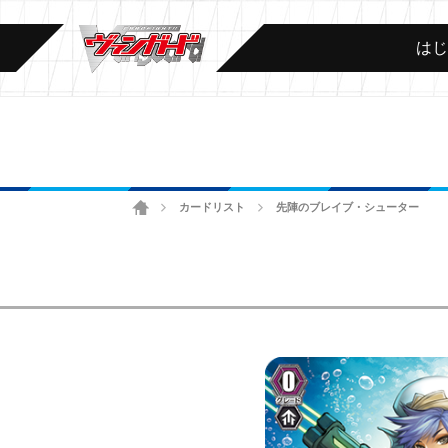
は
ホーム
カードリスト
先陣のブレイブ・シューター
>
>