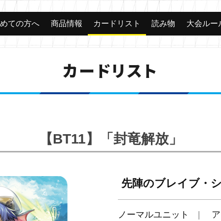
じめての方へ
商品情報
カードリスト
読み物
大会ルー
カードリスト
【BT11】「封竜解放」
先陣のブレイブ・
ノーマルユニット
ア