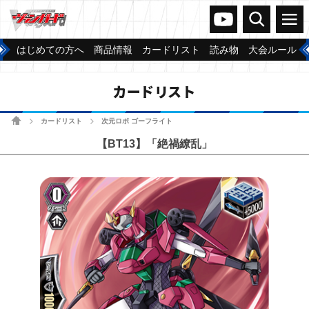
ヴァンガードch
検索
メニュー
はじめての方へ
商品情報
カードリスト
読み物
大会ルール
カードリスト
ホーム
カードリスト
次元ロボ ゴーフライト
>
>
【BT13】「絶禍繚乱」