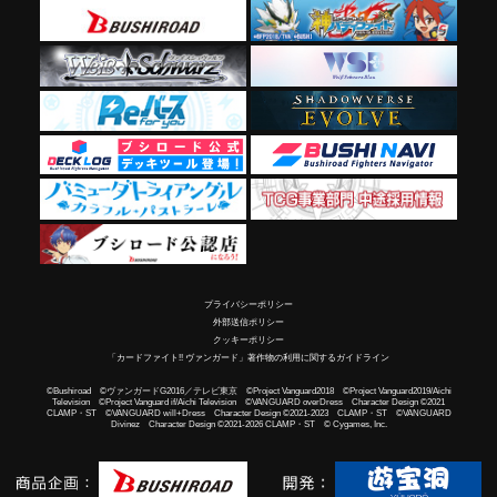
プライバシーポリシー
外部送信ポリシー
クッキーポリシー
「カードファイト!! ヴァンガード」著作物の利用に関するガイドライン
©Bushiroad ©ヴァンガードG2016／テレビ東京 ©Project Vanguard2018 ©Project Vanguard2019/Aichi
Television ©Project Vanguard if/Aichi Television ©VANGUARD overDress Character Design ©2021
CLAMP・ST ©VANGUARD will+Dress Character Design ©2021-2023 CLAMP・ST ©VANGUARD
Divinez Character Design ©2021-2026 CLAMP・ST © Cygames, Inc.