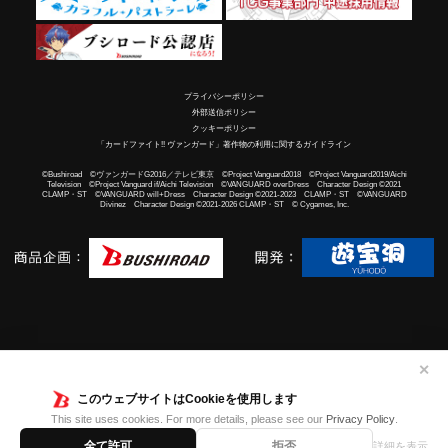
プライバシーポリシー
外部送信ポリシー
クッキーポリシー
「カードファイト!! ヴァンガード」著作物の利用に関するガイドライン
©Bushiroad ©ヴァンガードG2016／テレビ東京 ©Project Vanguard2018 ©Project Vanguard2019/Aichi
Television ©Project Vanguard if/Aichi Television ©VANGUARD overDress Character Design ©2021
CLAMP・ST ©VANGUARD will+Dress Character Design ©2021-2023 CLAMP・ST ©VANGUARD
Divinez Character Design ©2021-2026 CLAMP・ST © Cygames, Inc.
✕
このウェブサイトはCookieを使用します
This site uses cookies. For more details, please see our
Privacy Policy
.
全て許可
拒否
詳細を表示