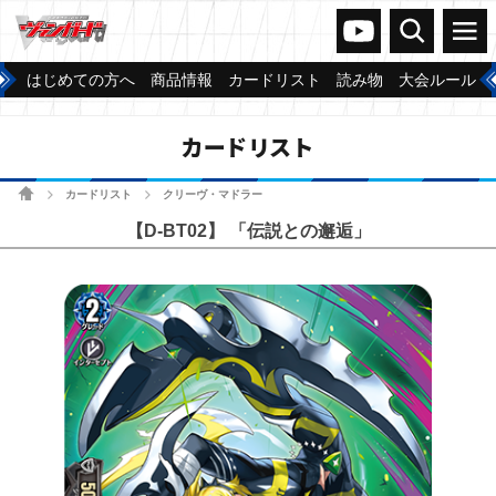
ヴァンガードch
検索
メニュー
はじめての方へ
商品情報
カードリスト
読み物
大会ルール
カードリスト
ホーム
カードリスト
クリーヴ・マドラー
>
>
【D-BT02】 「伝説との邂逅」