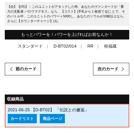
【自】【(R)】：このユニットがアタックした時、あなたのヴァンガードが「重
力の支配者 バロウマグネス」なら、【コスト】[手札から１枚捨てる]ことで、そ
のバトル中、このユニットのパワー＋5000し、あなたのソウルが10枚以上なら、
さらに【カウンターチャージ】(1)。
もっとパワーを！パワーを上げればお前なんか！
スタンダード
D-BT02/014
RR
桂福蔵
前のカード
次のカード
収録商品
2021-06-25
【D-BT02】 「伝説との邂逅」
カードリスト
商品ページ