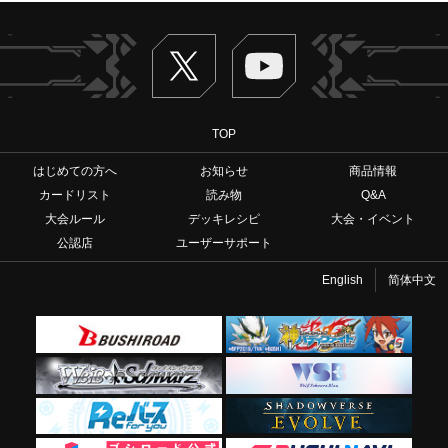
Twitter
ヴァンガードch
TOP
はじめての方へ
お知らせ
商品情報
カードリスト
読み物
Q&A
大会ルール
デッキレシピ
大会・イベント
公認店
ユーザーサポート
English
简体中文