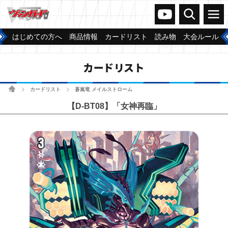
ヴァンガードch
検索
メニュー
はじめての方へ
商品情報
カードリスト
読み物
大会ルール
カードリスト
ホーム
カードリスト
蒼嵐竜 メイルストローム
>
>
【D-BT08】「女神再臨」