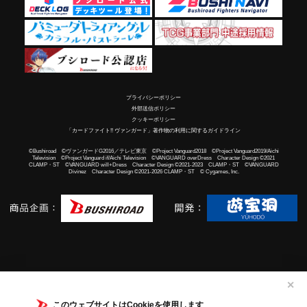
プライバシーポリシー
外部送信ポリシー
クッキーポリシー
「カードファイト!! ヴァンガード」著作物の利用に関するガイドライン
©Bushiroad ©ヴァンガードG2016／テレビ東京 ©Project Vanguard2018 ©Project Vanguard2019/Aichi
Television ©Project Vanguard if/Aichi Television ©VANGUARD overDress Character Design ©2021
CLAMP・ST ©VANGUARD will+Dress Character Design ©2021-2023 CLAMP・ST ©VANGUARD
Divinez Character Design ©2021-2026 CLAMP・ST © Cygames, Inc.
✕
このウェブサイトはCookieを使用します