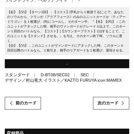
【起】【(V)】【ターン1回】：【コスト】[手札から１枚捨てる]ことで、あなた
のソウルから、クランが《アクアフォース》のみのユニットカードか〈ティアー
ドラゴン〉を１枚選び、(R)にコールし、そのターン中、『【自】【(R)】：この
ユニットがアタックした時、相手のヴァンガードがグレード３以上で、このター
ン１回目のバトルなら、【コスト】[【カウンターブラスト】(1)]することで、こ
のユニットを【スタンド】させる。』を与え、そのターン終了時、ソウルに置
く。
【自】【(V)】：このユニットがヴァンガードにアタックした時、このターン４
回目以降のバトルなら、１枚引き、相手のリアガードを１枚選び、退却させる。
-
スタンダード
D-BT08/SEC02
SEC
デザイン／村山竜大 イラスト／KAZTO FURUYA icon:MAMEX
前のカード
次のカード
収録商品