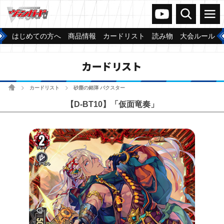
ヴァンガードch
検索
メニュー
はじめての方へ
商品情報
カードリスト
読み物
大会ルール
カードリスト
ホーム
カードリスト
砂塵の銘弾 バクスター
>
>
【D-BT10】「仮面竜奏」