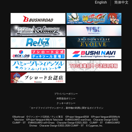
English
简体中文
プライバシーポリシー
外部送信ポリシー
クッキーポリシー
「カードファイト!! ヴァンガード」著作物の利用に関するガイドライン
©Bushiroad ©ヴァンガードG2016／テレビ東京 ©Project Vanguard2018 ©Project Vanguard2019/Aichi
Television ©Project Vanguard if/Aichi Television ©VANGUARD overDress Character Design ©2021
CLAMP・ST ©VANGUARD will+Dress Character Design ©2021-2023 CLAMP・ST ©VANGUARD
Divinez Character Design ©2021-2026 CLAMP・ST © Cygames, Inc.