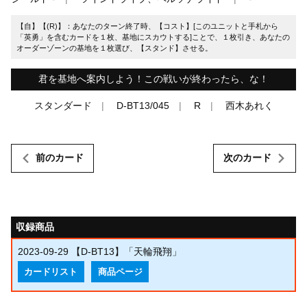
【自】【(R)】：あなたのターン終了時、【コスト】[このユニットと手札から
「英勇」を含むカードを１枚、基地にスカウトする]ことで、１枚引き、あなたの
オーダーゾーンの基地を１枚選び、【スタンド】させる。
君を基地へ案内しよう！この戦いが終わったら、な！
スタンダード
D-BT13/045
R
西木あれく
前のカード
次のカード
収録商品
2023-09-29
【D-BT13】「天輪飛翔」
カードリスト
商品ページ