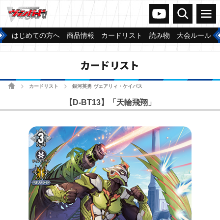
ヴァンガードch
検索
メニュー
はじめての方へ
商品情報
カードリスト
読み物
大会ルール
カードリスト
ホーム
カードリスト
銀河英勇 ヴェアリィ・ケイパス
>
>
【D-BT13】「天輪飛翔」