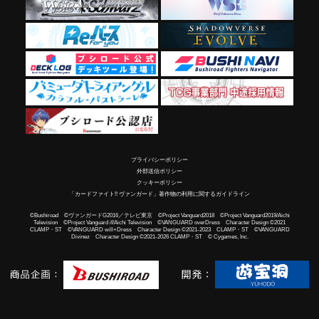
プライバシーポリシー
外部送信ポリシー
クッキーポリシー
「カードファイト!! ヴァンガード」著作物の利用に関するガイドライン
©Bushiroad ©ヴァンガードG2016／テレビ東京 ©Project Vanguard2018 ©Project Vanguard2019/Aichi
Television ©Project Vanguard if/Aichi Television ©VANGUARD overDress Character Design ©2021
CLAMP・ST ©VANGUARD will+Dress Character Design ©2021-2023 CLAMP・ST ©VANGUARD
Divinez Character Design ©2021-2026 CLAMP・ST © Cygames, Inc.