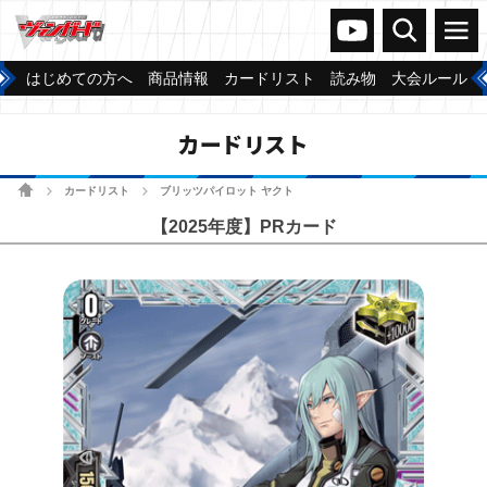
ヴァンガードch
検索
メニュー
はじめての方へ
商品情報
カードリスト
読み物
大会ルール
カードリスト
ホーム
カードリスト
ブリッツパイロット ヤクト
>
>
【2025年度】PRカード