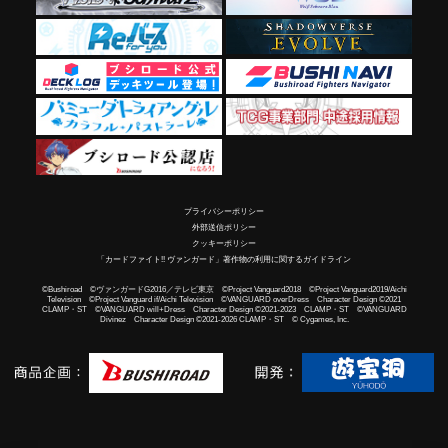
プライバシーポリシー
外部送信ポリシー
クッキーポリシー
「カードファイト!! ヴァンガード」著作物の利用に関するガイドライン
©Bushiroad ©ヴァンガードG2016／テレビ東京 ©Project Vanguard2018 ©Project Vanguard2019/Aichi
Television ©Project Vanguard if/Aichi Television ©VANGUARD overDress Character Design ©2021
CLAMP・ST ©VANGUARD will+Dress Character Design ©2021-2023 CLAMP・ST ©VANGUARD
Divinez Character Design ©2021-2026 CLAMP・ST © Cygames, Inc.