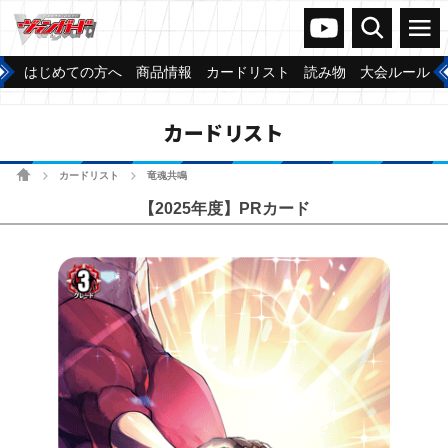
ヴァンガードch
検索
メニュー
はじめての方へ
商品情報
カードリスト
読み物
大会ルール
カードリスト
ホーム
カードリスト
竜魂共鳴
>
>
【2025年度】PRカード