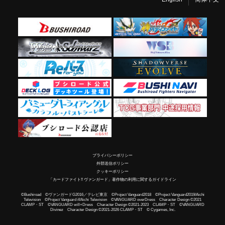
プライバシーポリシー
外部送信ポリシー
クッキーポリシー
「カードファイト!! ヴァンガード」著作物の利用に関するガイドライン
©Bushiroad ©ヴァンガードG2016／テレビ東京 ©Project Vanguard2018 ©Project Vanguard2019/Aichi
Television ©Project Vanguard if/Aichi Television ©VANGUARD overDress Character Design ©2021
CLAMP・ST ©VANGUARD will+Dress Character Design ©2021-2023 CLAMP・ST ©VANGUARD
Divinez Character Design ©2021-2026 CLAMP・ST © Cygames, Inc.