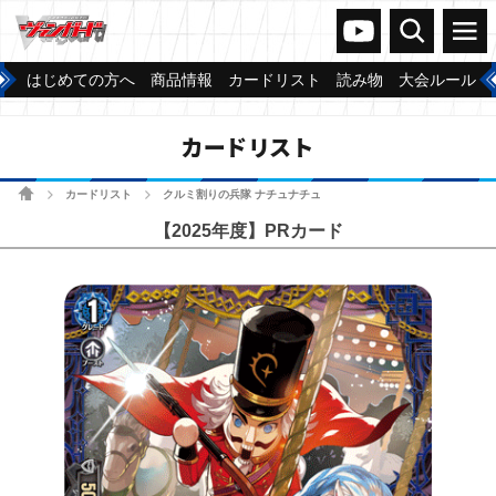
ヴァンガードch
検索
メニュー
はじめての方へ
商品情報
カードリスト
読み物
大会ルール
カードリスト
ホーム
カードリスト
クルミ割りの兵隊 ナチュナチュ
>
>
【2025年度】PRカード