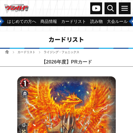
ヴァンガードch
検索
メニュー
はじめての方へ
商品情報
カードリスト
読み物
大会ルール
カードリスト
ホーム
カードリスト
ライジング・フェニックス
>
>
【2026年度】PRカード