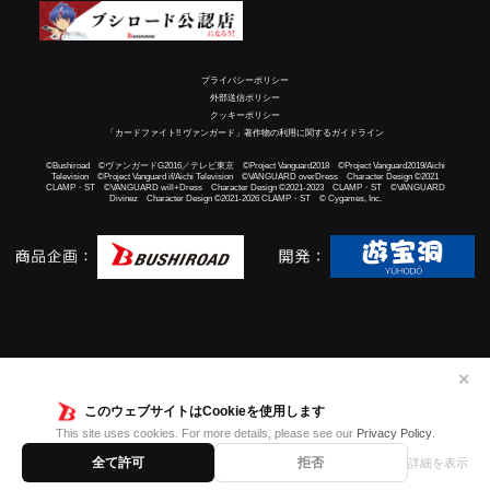
プライバシーポリシー
外部送信ポリシー
クッキーポリシー
「カードファイト!! ヴァンガード」著作物の利用に関するガイドライン
©Bushiroad ©ヴァンガードG2016／テレビ東京 ©Project Vanguard2018 ©Project Vanguard2019/Aichi
Television ©Project Vanguard if/Aichi Television ©VANGUARD overDress Character Design ©2021
CLAMP・ST ©VANGUARD will+Dress Character Design ©2021-2023 CLAMP・ST ©VANGUARD
Divinez Character Design ©2021-2026 CLAMP・ST © Cygames, Inc.
✕
このウェブサイトはCookieを使用します
This site uses cookies. For more details, please see our
Privacy Policy
.
全て許可
拒否
詳細を表示