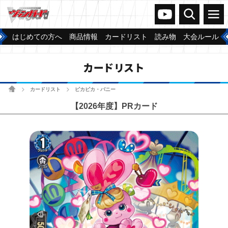
ヴァンガードch
検索
メニュー
はじめての方へ
商品情報
カードリスト
読み物
大会ルール
カードリスト
ホーム
カードリスト
ピカピカ・バニー
>
>
【2026年度】PRカード