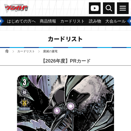
ヴァンガードch
検索
メニュー
はじめての方へ
商品情報
カードリスト
読み物
大会ルール
カードリスト
ホーム
カードリスト
腐滅の簒竜
>
>
【2026年度】PRカード