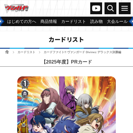
ヴァンガードch
検索
メニュー
はじめての方へ
商品情報
カードリスト
読み物
大会ルール
カードリスト
ホーム
カードリスト
カードファイト!! ヴァンガード Divinez デラックス決勝編
>
>
【2025年度】PRカード