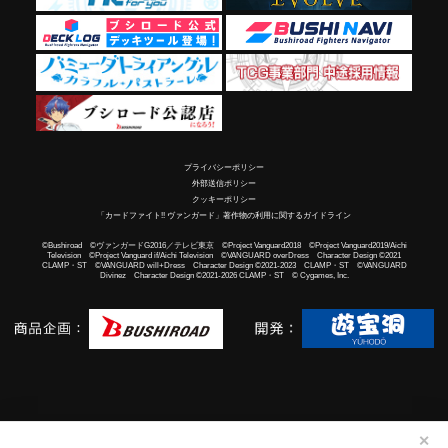
プライバシーポリシー
外部送信ポリシー
クッキーポリシー
「カードファイト!! ヴァンガード」著作物の利用に関するガイドライン
©Bushiroad ©ヴァンガードG2016／テレビ東京 ©Project Vanguard2018 ©Project Vanguard2019/Aichi
Television ©Project Vanguard if/Aichi Television ©VANGUARD overDress Character Design ©2021
CLAMP・ST ©VANGUARD will+Dress Character Design ©2021-2023 CLAMP・ST ©VANGUARD
Divinez Character Design ©2021-2026 CLAMP・ST © Cygames, Inc.
✕