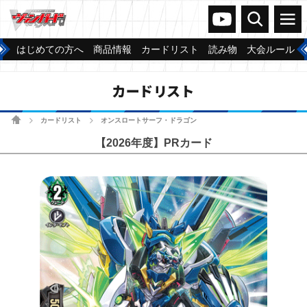
ヴァンガードch
検索
メニュー
はじめての方へ
商品情報
カードリスト
読み物
大会ルール
カードリスト
ホーム
カードリスト
オンスロートサーフ・ドラゴン
>
>
【2026年度】PRカード