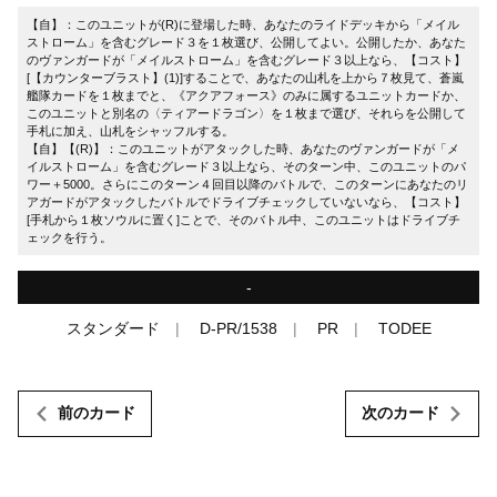
【自】：このユニットが(R)に登場した時、あなたのライドデッキから「メイル
ストローム」を含むグレード３を１枚選び、公開してよい。公開したか、あなた
のヴァンガードが「メイルストローム」を含むグレード３以上なら、【コスト】
[【カウンターブラスト】(1)]することで、あなたの山札を上から７枚見て、蒼嵐
艦隊カードを１枚までと、《アクアフォース》のみに属するユニットカードか、
このユニットと別名の〈ティアードラゴン〉を１枚まで選び、それらを公開して
手札に加え、山札をシャッフルする。
【自】【(R)】：このユニットがアタックした時、あなたのヴァンガードが「メ
イルストローム」を含むグレード３以上なら、そのターン中、このユニットのパ
ワー＋5000。さらにこのターン４回目以降のバトルで、このターンにあなたのリ
アガードがアタックしたバトルでドライブチェックしていないなら、【コスト】
[手札から１枚ソウルに置く]ことで、そのバトル中、このユニットはドライブチ
ェックを行う。
-
スタンダード
D-PR/1538
PR
TODEE
前のカード
次のカード