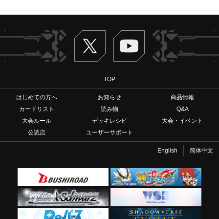
Twitter
ヴァンガードch
TOP
はじめての方へ
お知らせ
商品情報
カードリスト
読み物
Q&A
大会ルール
デッキレシピ
大会・イベント
公認店
ユーザーサポート
English
简体中文