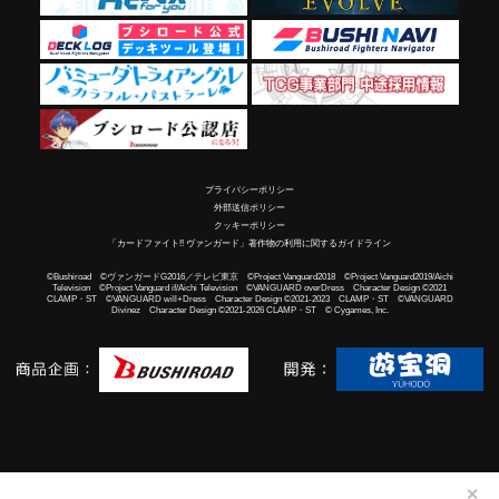
プライバシーポリシー
外部送信ポリシー
クッキーポリシー
「カードファイト!! ヴァンガード」著作物の利用に関するガイドライン
©Bushiroad ©ヴァンガードG2016／テレビ東京 ©Project Vanguard2018 ©Project Vanguard2019/Aichi
Television ©Project Vanguard if/Aichi Television ©VANGUARD overDress Character Design ©2021
CLAMP・ST ©VANGUARD will+Dress Character Design ©2021-2023 CLAMP・ST ©VANGUARD
Divinez Character Design ©2021-2026 CLAMP・ST © Cygames, Inc.
✕