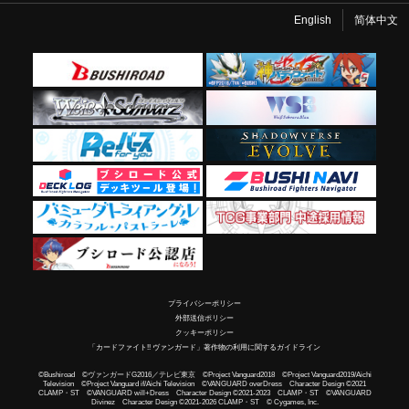
English
简体中文
プライバシーポリシー
外部送信ポリシー
クッキーポリシー
「カードファイト!! ヴァンガード」著作物の利用に関するガイドライン
©Bushiroad ©ヴァンガードG2016／テレビ東京 ©Project Vanguard2018 ©Project Vanguard2019/Aichi
Television ©Project Vanguard if/Aichi Television ©VANGUARD overDress Character Design ©2021
CLAMP・ST ©VANGUARD will+Dress Character Design ©2021-2023 CLAMP・ST ©VANGUARD
Divinez Character Design ©2021-2026 CLAMP・ST © Cygames, Inc.