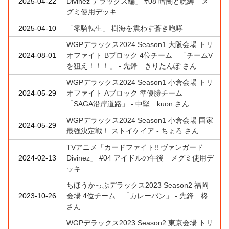
2025-04-22
Divinez デラックス編」 #08 暗闇と呪縛 メ
グミ使用デッキ
2025-04-10
「零騎転生」 樹海を震わす蒼き咆哮
WGPデラックス2024 Season1 大阪会場 トリ
2024-08-01
オファイト Bブロック 4位チーム 「チームV
を狙え！！！」 - 先鋒 きりたんぽ さん
WGPデラックス2024 Season1 小倉会場 トリ
2024-05-29
オファイト Aブロック 準優勝チーム
「SAGA沿岸道路」 - 中堅 kuon さん
WGPデラックス2024 Season1 小倉会場 国家
2024-05-29
最強決定戦！ ストイケイア - ちょろ さん
TVアニメ「カードファイト!! ヴァンガード
2024-02-13
Divinez」 #04 アイドルの午後 メグミ使用デ
ッキ
ちほうかっぷデラックス2023 Season2 福岡
2023-10-26
会場 4位チーム 「カレーパン」 - 先鋒 柊
さん
WGPデラックス2023 Season2 東京会場 トリ