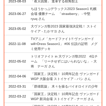
2023-08-03
「夜天凶襲」 進軍する樹角獣王
ちほうかっぷデラックス2023 Season1 札幌
2023-06-27
会場 優勝チーム 「strawberry」 - 中堅
ryuq さん
大ヴァンガ祭2023 国家最強決定戦！ ストイ
2023-05-02
ケイア - たかマヨ さん
TVアニメ「カードファイト!! ヴァンガード
2022-11-08
will+Dress Season1」 #06 伝説の証明 メグ
ミ使用デッキ
トリオファイト in 大ヴァンガ祭2022 4位チ
2022-05-02
ーム 「リーチせずにはいられないな」 - 大
将 ナーガ さん
「国家王」決定戦！ 10周年記念 ヴァンガード
2022-04-06
WGP 大阪会場 ストイケイア - バシ さん
2022-03-31
「群雄凱旋」 木々を操るバイオロイドの少年
「国家王」決定戦！ 10周年記念 ヴァンガード
2022-03-22
WGP 新潟会場 ストイケイア - ナーガ さん