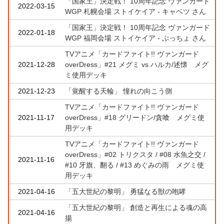
「国家王」決定戦！ 10周年記念 ヴァンガード
2022-03-15
WGP 札幌会場 ストイケイア - キャベツ さん
「国家王」決定戦！ 10周年記念 ヴァンガード
2022-01-18
WGP 福岡会場 ストイケイア - ぷっちょ さん
TVアニメ「カードファイト!! ヴァンガード
2021-12-28
overDress」#21 メグミ vs ハルカ/述懐 メグ
ミ使用デッキ
2021-12-23
「覚醒する天輪」 憧れの向こう側
TVアニメ「カードファイト!! ヴァンガード
2021-11-17
overDress」#18 グリードン/貪喰 メグミ使
用デッキ
TVアニメ「カードファイト!! ヴァンガード
overDress」#02 トリクスタ / #08 水魚之交 /
2021-11-16
#10 牙旗、翻る / #13 めぐみの雨 メグミ使
用デッキ
2021-04-16
「五大世紀の黎明」 勇猛なる獣の咆哮
「五大世紀の黎明」 創造と再生による魂の高
2021-04-16
揚