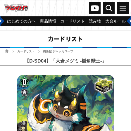
ヴァンガードch
検索
メニュー
はじめての方へ
商品情報
カードリスト
読み物
大会ルール
カードリスト
ホーム
カードリスト
樹角獣 ジャッカロープ
>
>
【D-SD04】「大倉メグミ -樹角獣王-」