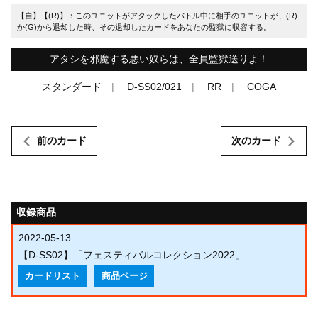
【自】【(R)】：このユニットがアタックしたバトル中に相手のユニットが、(R)
か(G)から退却した時、その退却したカードをあなたの監獄に収容する。
アタシを邪魔する悪い奴らは、全員監獄送りよ！
スタンダード
D-SS02/021
RR
COGA
前のカード
次のカード
収録商品
2022-05-13
【D-SS02】「フェスティバルコレクション2022」
カードリスト
商品ページ