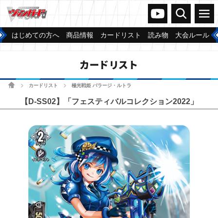
ヴァンガードch
検索
メニュー
はじめての方へ
商品情報
カードリスト
読み物
大会ルール
カードリスト
ホーム
カードリスト
極光戦姫 バラージ・ルトラ
>
>
【D-SS02】「フェスティバルコレクション2022」