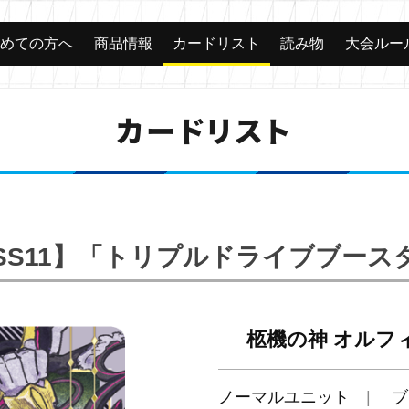
じめての方へ
商品情報
カードリスト
読み物
大会ルー
カードリスト
-SS11】「トリプルドライブブース
柩機の神 オルフ
ノーマルユニット
ブ