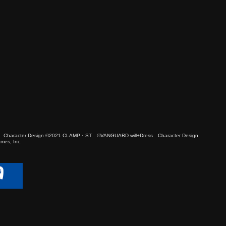
 Character Design ©2021 CLAMP・ST ©VANGUARD will+Dress Character Design
es, Inc.