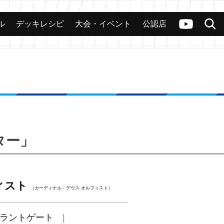
ル
デッキレシピ
大会・イベント
公認店
カード
大会
公認店舗
その他
ヴァンガードch
検索
ター」
ィスト
（カーディナル・デウス オルフィスト）
ラントゲート