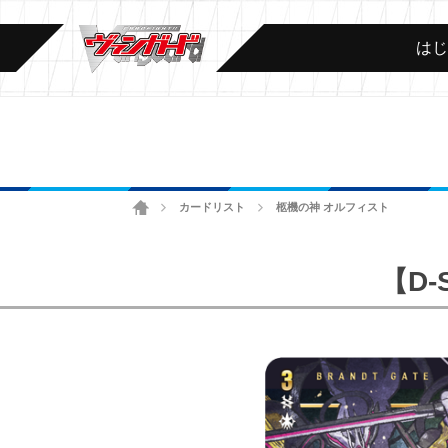
は
ホーム
カードリスト
柩機の神 オルフィスト
>
>
【D