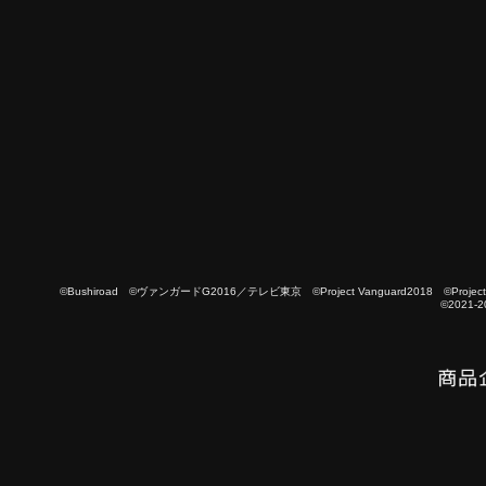
©Bushiroad ©ヴァンガードG2016／テレビ東京 ©Project Vanguard2018 ©Project Vanguard
©2021-2