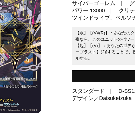
サイバーゴーレム
グ
パワー 13000
クリテ
ツインドライブ、ペルソ
【永】【(V)/(R)】：あな
夜なら、このユニットのパワー＋
【起】【(V)】：あなたの世界
ーブラスト】(2)]することで
ルする。
スタンダード
D-SS1
デザイン／DaisukeIzu