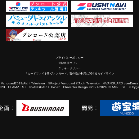
プライバシーポリシー
外部送信ポリシー
クッキーポリシー
「カードファイト!! ヴァンガード」著作物の利用に関するガイドライン
2019/Aichi Television ©Project Vanguard if/Aichi Television ©VANGUARD overDress
023 CLAMP・ST ©VANGUARD Divinez Character Design ©2021-2026 CLAMP・ST © Cygam