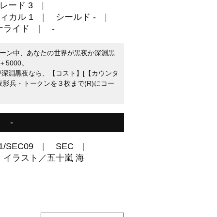
レード 3
ィカル 1
シールド -
ナライド
-
たのターン中、あなたの世界が黒夜か深淵黒
5000。
が深淵黒夜なら、【コスト】[【カウンタ
、夜影兵・トークンを３枚まで(R)にコー
-
1/SEC09
SEC
ka イラスト／五十嵐 海