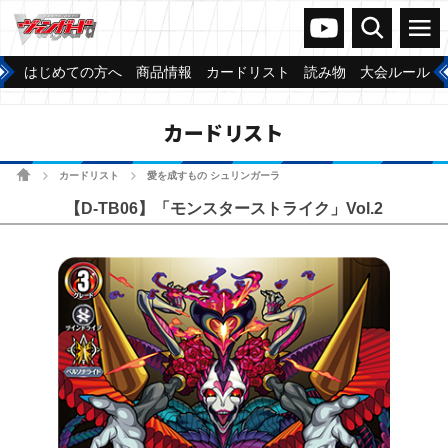
ヴァンガードch
検索
メニュー
はじめての方へ
商品情報
カードリスト
読み物
大会ルール
カードリスト
ホーム
カードリスト
愛を成すもの シュリンガーラ
>
>
【D-TB06】「モンスターストライク」Vol.2