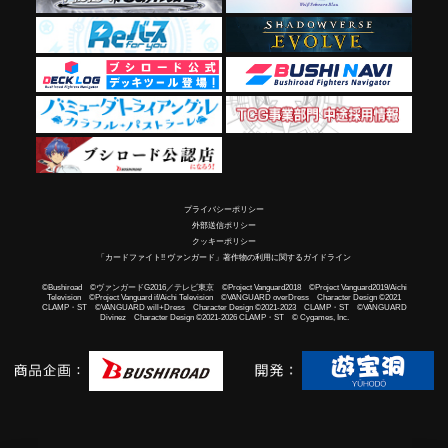
プライバシーポリシー
外部送信ポリシー
クッキーポリシー
「カードファイト!! ヴァンガード」著作物の利用に関するガイドライン
©Bushiroad ©ヴァンガードG2016／テレビ東京 ©Project Vanguard2018 ©Project Vanguard2019/Aichi
Television ©Project Vanguard if/Aichi Television ©VANGUARD overDress Character Design ©2021
CLAMP・ST ©VANGUARD will+Dress Character Design ©2021-2023 CLAMP・ST ©VANGUARD
Divinez Character Design ©2021-2026 CLAMP・ST © Cygames, Inc.