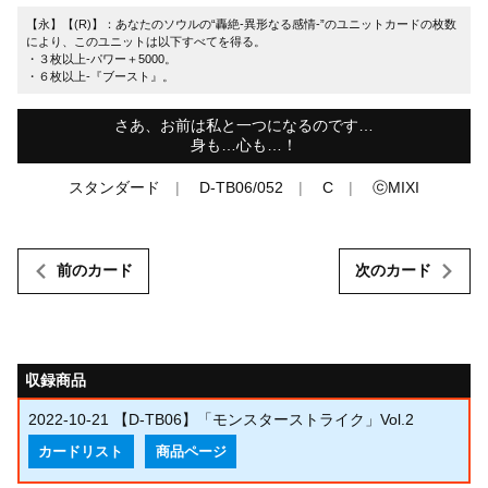
【永】【(R)】：あなたのソウルの“轟絶-異形なる感情-”のユニットカードの枚数
により、このユニットは以下すべてを得る。
・３枚以上-パワー＋5000。
・６枚以上-『ブースト』。
さあ、お前は私と一つになるのです…
身も…心も…！
スタンダード
D-TB06/052
C
ⓒMIXI
前のカード
次のカード
収録商品
2022-10-21
【D-TB06】「モンスターストライク」Vol.2
カードリスト
商品ページ