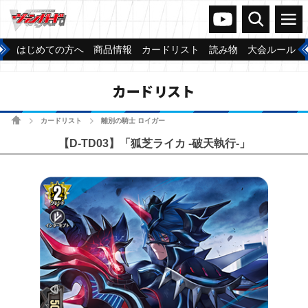
ヴァンガードch
検索
メニュー
はじめての方へ
商品情報
カードリスト
読み物
大会ルール
カードリスト
ホーム
カードリスト
離別の騎士 ロイガー
>
>
【D-TD03】「狐芝ライカ -破天執行-」