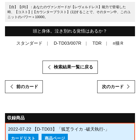
【自】【(R)】：あなたのヴァンガードが【レヴォルドレス】能力で登場した
時、【コスト】[【カウンターブラスト】(1)]することで、そのターン中、このユ
ニットのパワー＋10000。
頭と身体。泣き別れる覚悟はあるか？
スタンダード
D-TD03/007R
TDR
п猫Ｒ
検索結果一覧に戻る
前のカード
次のカード
収録商品
2022-07-22
【D-TD03】「狐芝ライカ -破天執行-」
カードリスト
商品ページ