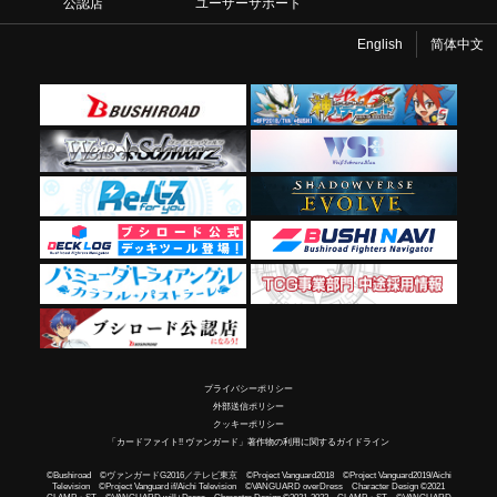
公認店
ユーザーサポート
English
简体中文
プライバシーポリシー
外部送信ポリシー
クッキーポリシー
「カードファイト!! ヴァンガード」著作物の利用に関するガイドライン
©Bushiroad ©ヴァンガードG2016／テレビ東京 ©Project Vanguard2018 ©Project Vanguard2019/Aichi
Television ©Project Vanguard if/Aichi Television ©VANGUARD overDress Character Design ©2021