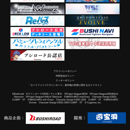
プライバシーポリシー
外部送信ポリシー
クッキーポリシー
「カードファイト!! ヴァンガード」著作物の利用に関するガイドライン
©Bushiroad ©ヴァンガードG2016／テレビ東京 ©Project Vanguard2018 ©Project Vanguard2019/Aichi
Television ©Project Vanguard if/Aichi Television ©VANGUARD overDress Character Design ©2021
CLAMP・ST ©VANGUARD will+Dress Character Design ©2021-2023 CLAMP・ST ©VANGUARD
Divinez Character Design ©2021-2026 CLAMP・ST © Cygames, Inc.