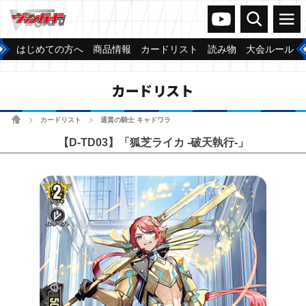
ヴァンガードch
検索
メニュー
はじめての方へ
商品情報
カードリスト
読み物
大会ルール
カードリスト
ホーム
カードリスト
通貫の騎士 キャドワラ
>
>
【D-TD03】「狐芝ライカ -破天執行-」