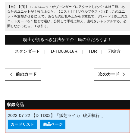
【自】【(R)】：このユニットがヴァンガードにアタックしたバトル終了時、あ
なたのユニットが４枚以上なら、【コスト】[【ソウルブラスト】(1)，このユニ
ットを退却させる]ことで、あなたの山札を上から３枚見て、グレード２以上のユ
ニットカードを１枚まで選び、公開して手札に加え、山札をシャッフルする。公
開しなかったら、１枚引く。
騎士が護るべきは法か？否！民の命だろうよ！
スタンダード
D-TD03/016R
TDR
刀彼方
前のカード
次のカード
収録商品
2022-07-22
【D-TD03】「狐芝ライカ -破天執行-」
カードリスト
商品ページ