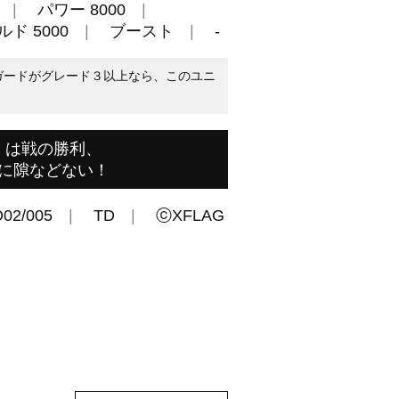
パワー 8000
ド 5000
ブースト
-
ンガードがグレード３以上なら、このユニ
くは戦の勝利、
に隙などない！
02/005
TD
ⓒXFLAG