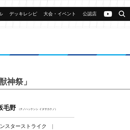
ル
デッキレシピ
大会・イベント
公認店
カード
大会
公認店舗
その他
ヴァンガードch
検索
・獣神祭」
坂毛野
（チノハッケンシ イヌサカケノ）
ンスターストライク