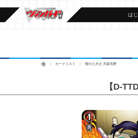
は
ホーム
カードリスト
智の八犬士 犬坂毛野
>
>
【D-T