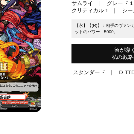
サムライ
グレード 1
クリティカル 1
シール
【永】【(R)】：相手のヴァ
ットのパワー＋5000。
智が導
私の戦略
スタンダード
D-TTD