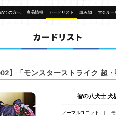
じめての方へ
商品情報
カードリスト
読み物
大会ルー
カードリスト
TD02】「モンスターストライク 超
智の八犬士 犬
ノーマルユニット
モ