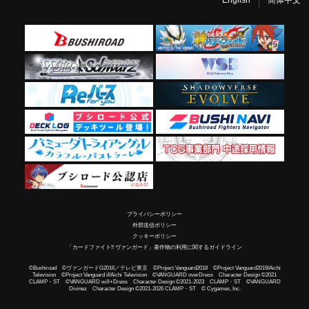
English
简体中文
プライバシーポリシー
外部送信ポリシー
クッキーポリシー
「カードファイト!! ヴァンガード」著作物の利用に関するガイドライン
©Bushiroad ©ヴァンガードG2016／テレビ東京 ©Project Vanguard2018 ©Project Vanguard2019/Aichi
Television ©Project Vanguard if/Aichi Television ©VANGUARD overDress Character Design ©2021
CLAMP・ST ©VANGUARD will+Dress Character Design ©2021-2023 CLAMP・ST ©VANGUARD
Divinez Character Design ©2021-2026 CLAMP・ST © Cygames, Inc.