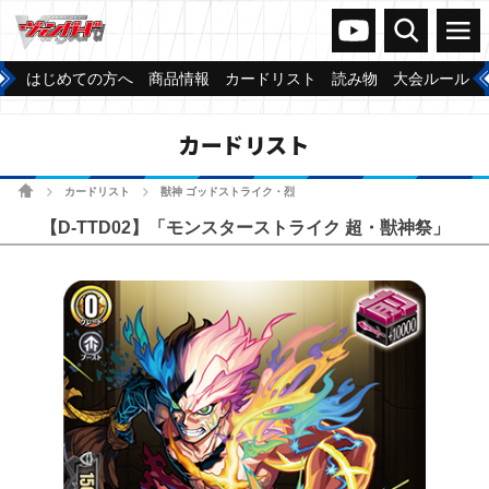
ヴァンガードch
検索
メニュー
はじめての方へ
商品情報
カードリスト
読み物
大会ルール
カードリスト
ホーム
カードリスト
獣神 ゴッドストライク・烈
>
>
【D-TTD02】「モンスターストライク 超・獣神祭」