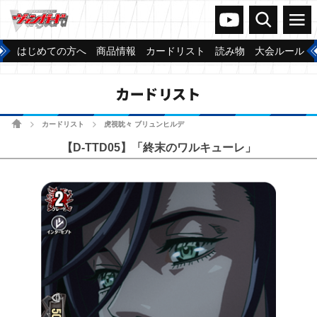
ヴァンガードch
検索
メニュー
はじめての方へ
商品情報
カードリスト
読み物
大会ルール
カードリスト
ホーム
カードリスト
虎視眈々 ブリュンヒルデ
>
>
【D-TTD05】「終末のワルキューレ」