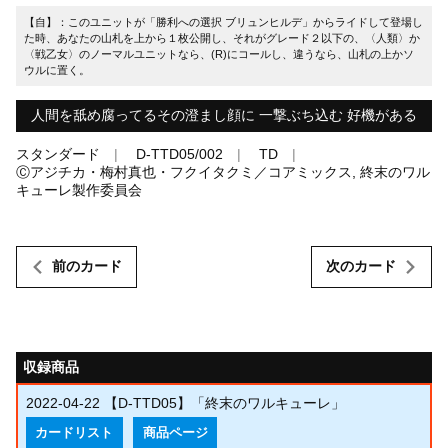
【自】：このユニットが「勝利への選択 ブリュンヒルデ」からライドして登場し
た時、あなたの山札を上から１枚公開し、それがグレード２以下の、〈人類〉か
〈戦乙女〉のノーマルユニットなら、(R)にコールし、違うなら、山札の上かソ
ウルに置く。
人間を舐め腐ってるその澄まし顔に 一撃ぶち込む 好機がある
スタンダード
D-TTD05/002
TD
Ⓒアジチカ・梅村真也・フクイタクミ／コアミックス, 終末のワル
キューレ製作委員会
前のカード
次のカード
収録商品
2022-04-22
【D-TTD05】「終末のワルキューレ」
カードリスト
商品ページ