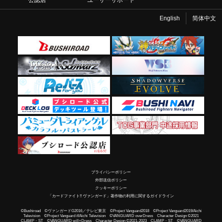
English
简体中文
プライバシーポリシー
外部送信ポリシー
クッキーポリシー
「カードファイト!! ヴァンガード」著作物の利用に関するガイドライン
©Bushiroad ©ヴァンガードG2016／テレビ東京 ©Project Vanguard2018 ©Project Vanguard2019/Aichi
Television ©Project Vanguard if/Aichi Television ©VANGUARD overDress Character Design ©2021
CLAMP・ST ©VANGUARD will+Dress Character Design ©2021-2023 CLAMP・ST ©VANGUARD