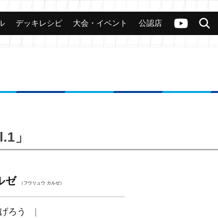
ル
デッキレシピ
大会・イベント
公認店
カード
大会
公認店舗
その他
ヴァンガードch
検索
.1」
ルゼ
（フウリュウ カルゼ）
げろう