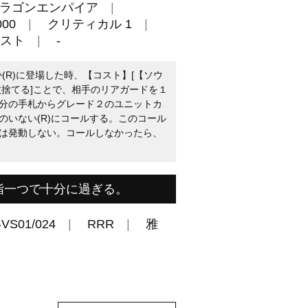
ラゴンエンパイア
00
クリティカル 1
スト
-
か(R)に登場した時、【コスト】[【ソウ
枚捨てる]ことで、相手のリアガードを１
分の手札からグレード２のユニットカ
のいない(R)にコールする。このコール
は発動しない。コールしなかったら、
指一つで十分に過ぎる。
-VS01/024
RRR
雅