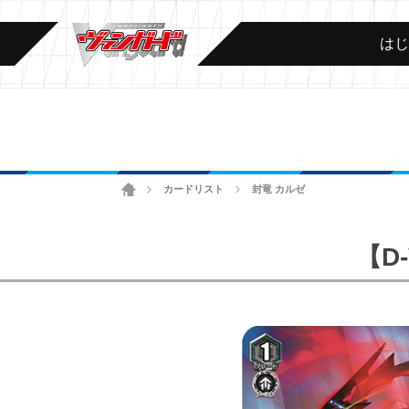
は
ホーム
カードリスト
封竜 カルゼ
>
>
【D