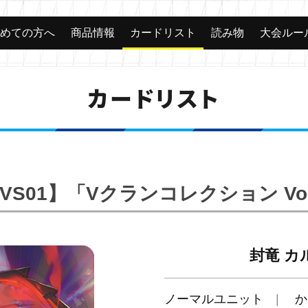
じめての方へ
商品情報
カードリスト
読み物
大会ルー
カードリスト
-VS01】「Vクランコレクション Vol
封竜 カ
ノーマルユニット
か