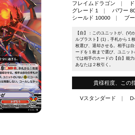
フレイムドラゴン
ド
グレード 1
パワー 80
シールド 10000
ブー
【自】：このユニットが、(V)
ルブラスト】(1)，手札から１
枚選び、退却させる。相手は自
ードを１枚まで選び、ユニット
では相手のカードの【自】能力
あなたは２枚引く。
貴様程度、この
Vスタンダード
D