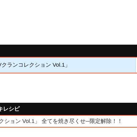
Vクランコレクション Vol.1」
キレシピ
ション Vol.1」 全てを焼き尽くせ─限定解除！！