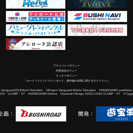
プライバシーポリシー
外部送信ポリシー
クッキーポリシー
「カードファイト!! ヴァンガード」著作物の利用に関するガイドライン
2019/Aichi Television ©Project Vanguard if/Aichi Television ©VANGUARD overDress
023 CLAMP・ST ©VANGUARD Divinez Character Design ©2021-2026 CLAMP・ST © Cygam