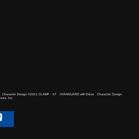
 Character Design ©2021 CLAMP・ST ©VANGUARD will+Dress Character Design
es, Inc.