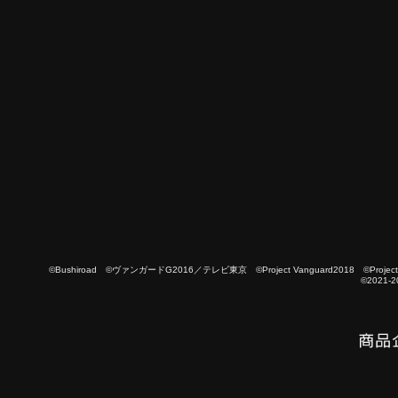
©Bushiroad ©ヴァンガードG2016／テレビ東京 ©Project Vanguard2018 ©Project Vanguard
©2021-2