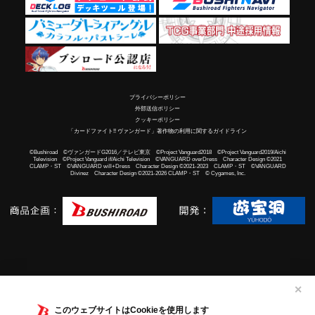
プライバシーポリシー
外部送信ポリシー
クッキーポリシー
「カードファイト!! ヴァンガード」著作物の利用に関するガイドライン
©Bushiroad ©ヴァンガードG2016／テレビ東京 ©Project Vanguard2018 ©Project Vanguard2019/Aichi
Television ©Project Vanguard if/Aichi Television ©VANGUARD overDress Character Design ©2021
CLAMP・ST ©VANGUARD will+Dress Character Design ©2021-2023 CLAMP・ST ©VANGUARD
Divinez Character Design ©2021-2026 CLAMP・ST © Cygames, Inc.
✕
このウェブサイトはCookieを使用します