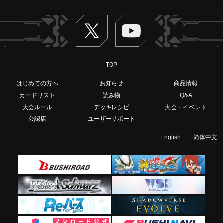
Twitter
ヴァンガードch
TOP
はじめての方へ
お知らせ
商品情報
カードリスト
読み物
Q&A
大会ルール
デッキレシピ
大会・イベント
公認店
ユーザーサポート
English
简体中文