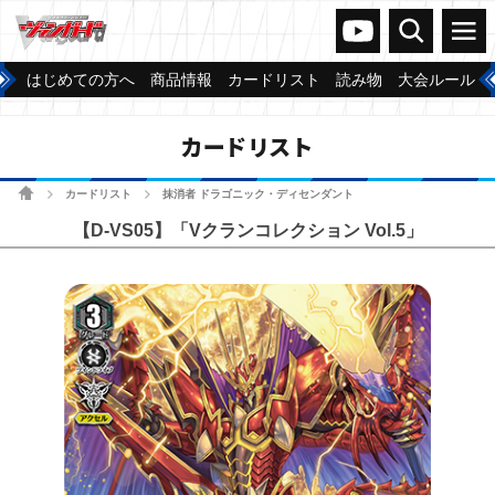
ヴァンガードch
検索
メニュー
はじめての方へ
商品情報
カードリスト
読み物
大会ルール
カードリスト
ホーム
カードリスト
抹消者 ドラゴニック・ディセンダント
>
>
【D-VS05】「Vクランコレクション Vol.5」