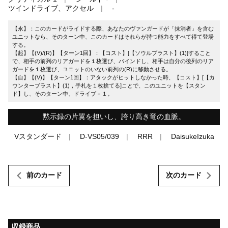
ツインドライブ、アクセル
-
【永】：このカードがライドする際、あなたのヴァンガードが「抹消者」を含む
ユニットなら、そのターン中、このカードはそれらが持つ能力をすべて得て登場
する。
【起】【(V)/(R)】【ターン1回】：【コスト】[【ソウルブラスト】(1)]すること
で、相手の前列のリアガードを１枚選び、バインドし、相手は自分の後列のリア
ガードを１枚選び、ユニットのいない前列の(R)に移動させる。
【自】【(V)】【ターン1回】：アタックがヒットしなかった時、【コスト】[【カ
ウンターブラスト】(1)，手札を１枚捨てる]ことで、このユニットを【スタン
ド】し、そのターン中、ドライブ－１。
黙示録の片翼を担いし、誇り高き竜の血脈。
Vスタンダード
D-VS05/039
RRR
DaisukeIzuka
前のカード
次のカード
収録商品