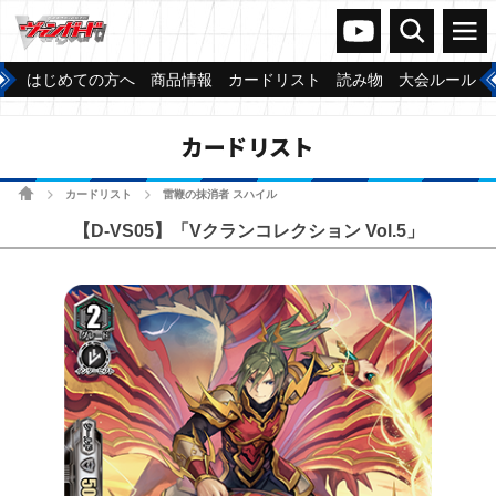
ヴァンガードch
検索
メニュー
はじめての方へ
商品情報
カードリスト
読み物
大会ルール
カードリスト
ホーム
カードリスト
雷鞭の抹消者 スハイル
>
>
【D-VS05】「Vクランコレクション Vol.5」