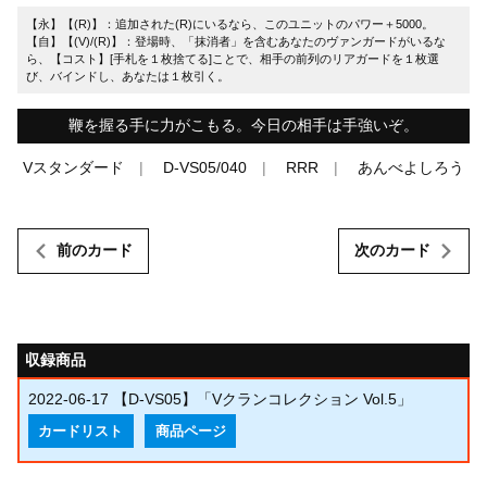
【永】【(R)】：追加された(R)にいるなら、このユニットのパワー＋5000。
【自】【(V)/(R)】：登場時、「抹消者」を含むあなたのヴァンガードがいるな
ら、【コスト】[手札を１枚捨てる]ことで、相手の前列のリアガードを１枚選
び、バインドし、あなたは１枚引く。
鞭を握る手に力がこもる。今日の相手は手強いぞ。
Vスタンダード
D-VS05/040
RRR
あんべよしろう
前のカード
次のカード
収録商品
2022-06-17
【D-VS05】「Vクランコレクション Vol.5」
カードリスト
商品ページ