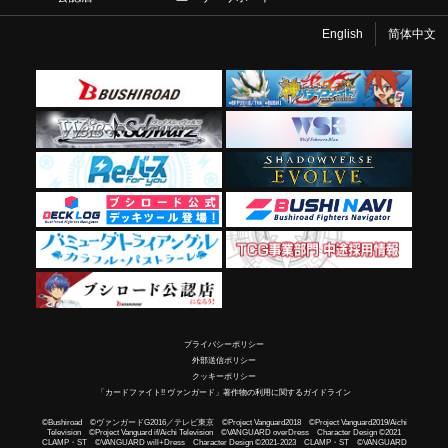
English
简体中文
プライバシーポリシー
外部送信ポリシー
クッキーポリシー
「カードファイト!! ヴァンガード」著作物の利用に関するガイドライン
©Bushiroad ©ヴァンガードG2016／テレビ東京 ©Project Vanguard2018 ©Project Vanguard2019/Aichi
Television ©Project Vanguard if/Aichi Television ©VANGUARD overDress Character Design ©2021
CLAMP・ST ©VANGUARD will+Dress Character Design ©2021-2023 CLAMP・ST ©VANGUARD