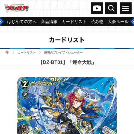
ヴァンガードch
検索
メニュー
はじめての方へ
商品情報
カードリスト
読み物
大会ルール
カードリスト
ホーム
カードリスト
海鳴のブレイブ・シューター
>
>
【DZ-BT01】「運命大戦」