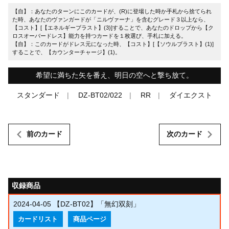
【自】：あなたのターンにこのカードが、(R)に登場した時か手札から捨てられ
た時、あなたのヴァンガードが「ニルヴァーナ」を含むグレード３以上なら、
【コスト】[【エネルギーブラスト】(3)]することで、あなたのドロップから【ク
ロスオーバードレス】能力を持つカードを１枚選び、手札に加える。
【自】：このカードがドレス元になった時、【コスト】[【ソウルブラスト】(1)]
することで、【カウンターチャージ】(1)。
希望に満ちた矢を番え、明日の空へと撃ち放て。
スタンダード
DZ-BT02/022
RR
ダイエクスト
前のカード
次のカード
収録商品
2024-04-05
【DZ-BT02】「無幻双刻」
カードリスト
商品ページ