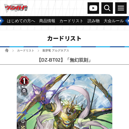
ヴァンガードch
検索
メニュー
はじめての方へ
商品情報
カードリスト
読み物
大会ルール
カードリスト
ホーム
カードリスト
装穿竜 アルグネアス
>
>
【DZ-BT02】「無幻双刻」