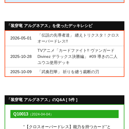
「装穿竜 アルグネアス」を使ったデッキレシピ
「伝説の先導者達」 纏えトリクスタ！クロス
2026-05-01
オーバードレス!!
TVアニメ「カードファイト!! ヴァンガード
2025-10-28
Divinez デラックス決勝編」 #09 導きの二人
ユウユ使用デッキ
2025-10-09
「武奏烈華」 祈りを纏う裁断の刃
「装穿竜 アルグネアス」のQ&A [ 5件 ]
Q10013
（2024-04-04）
“【クロスオーバードレス】能力を持つカード”と