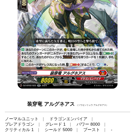
装穿竜 アルグネアス
（ソウセンリュウ アルグネアス）
ノーマルユニット
ドラゴンエンパイア
プレアドラゴン
グレード 1
パワー 8000
クリティカル 1
シールド 5000
ブースト
-