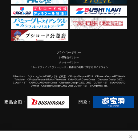
プライバシーポリシー
外部送信ポリシー
クッキーポリシー
「カードファイト!! ヴァンガード」著作物の利用に関するガイドライン
©Bushiroad ©ヴァンガードG2016／テレビ東京 ©Project Vanguard2018 ©Project Vanguard2019/Aichi
Television ©Project Vanguard if/Aichi Television ©VANGUARD overDress Character Design ©2021
CLAMP・ST ©VANGUARD will+Dress Character Design ©2021-2023 CLAMP・ST ©VANGUARD
Divinez Character Design ©2021-2026 CLAMP・ST © Cygames, Inc.
✕