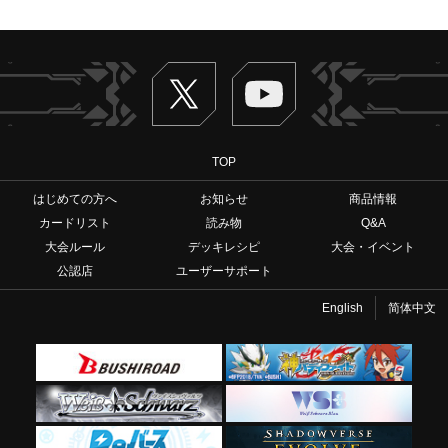
Twitter
ヴァンガードch
TOP
はじめての方へ
お知らせ
商品情報
カードリスト
読み物
Q&A
大会ルール
デッキレシピ
大会・イベント
公認店
ユーザーサポート
English
简体中文