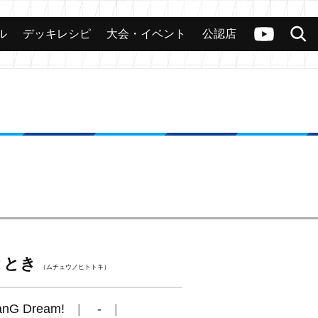
ル
デッキレシピ
大会・イベント
公認店
カード
大会
公認店舗
その他
ヴァンガードch
検索
ととき
（ムチュウノヒトトキ）
anG Dream!
-