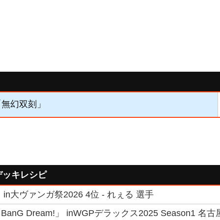
】「無幻双刻」
デッキレシピ
n大ヴァンガ祭2026 4位 - れぇる 選手
nG Dream!」 inWGPデラックス2025 Season1 名