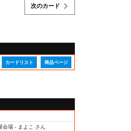
次のカード
カードリスト
商品ページ
古屋会場 - まよこ さん