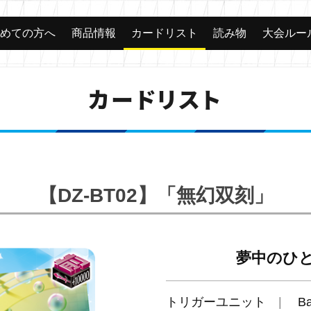
じめての方へ
商品情報
カードリスト
読み物
大会ルー
カードリスト
【DZ-BT02】「無幻双刻」
夢中のひ
トリガーユニット
B