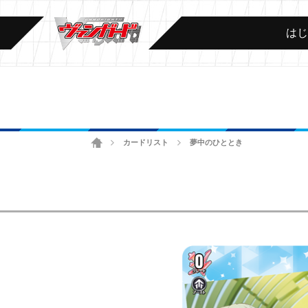
は
ホーム
カードリスト
夢中のひととき
>
>