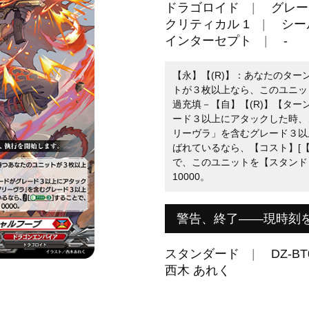
ドラゴロイド
グレー
クリティカル 1
シール
インターセプト
-
【永】【(R)】：あなたのタ
トが３枚以上なら、このユニット
過充填－【自】【(R)】【ター
ード３以上にアタックした時、
リーヴラ」を含むグレード３以
ばれているなら、【コスト】[【
で、このユニットを【スタンド
10000。
警告、終了――現時刻
スタンダード
DZ-BT
西木 あれく