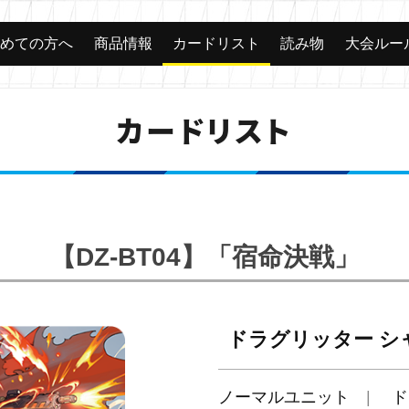
じめての方へ
商品情報
カードリスト
読み物
大会ルー
カードリスト
【DZ-BT04】「宿命決戦」
ドラグリッター シ
ノーマルユニット
ド