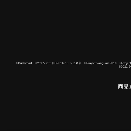
©Bushiroad ©ヴァンガードG2016／テレビ東京 ©Project Vanguard2018 ©Project Vanguard
©2021-2