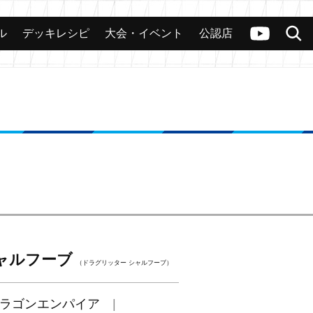
ル
デッキレシピ
大会・イベント
公認店
カード
大会
公認店舗
その他
ヴァンガードch
検索
ャルフーブ
（ドラグリッター シャルフーブ）
ラゴンエンパイア