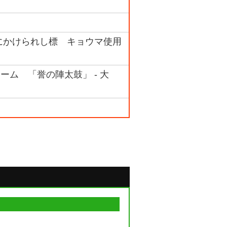
03 秤にかけられし標 キョウマ使用
チーム 「誉の陣太鼓」 - 大