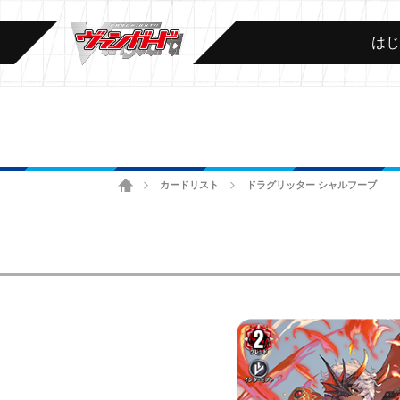
は
ホーム
カードリスト
ドラグリッター シャルフーブ
>
>