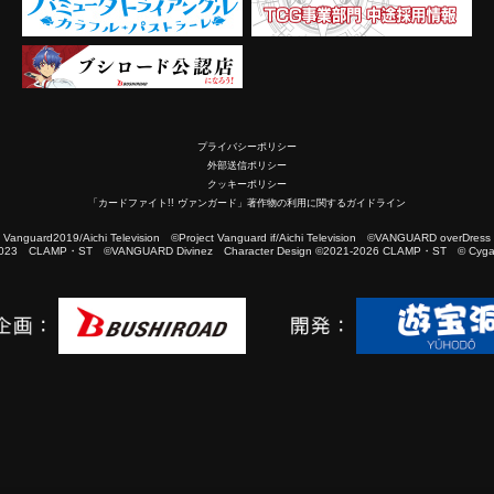
プライバシーポリシー
外部送信ポリシー
クッキーポリシー
「カードファイト!! ヴァンガード」著作物の利用に関するガイドライン
2019/Aichi Television ©Project Vanguard if/Aichi Television ©VANGUARD overDress
023 CLAMP・ST ©VANGUARD Divinez Character Design ©2021-2026 CLAMP・ST © Cygam