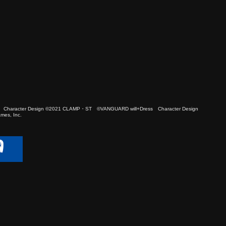
 Character Design ©2021 CLAMP・ST ©VANGUARD will+Dress Character Design
es, Inc.