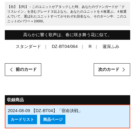
【自】【(R)】：このユニットがアタックした時、あなたのヴァンガードが「ク
リスレイン」を含むグレード３以上なら、あなたのユニットを４枚選ぶ。４枚選
んでいて、選ばれたユニットすべてがそれぞれ別名なら、そのターン中、このユ
ニットのパワー＋10000。
高らかに響く歌声は、春に咲き舞う花に似て。
スタンダード
DZ-BT04/064
R
蓮深ふみ
前のカード
次のカード
収録商品
2024-08-09
【DZ-BT04】「宿命決戦」
カードリスト
商品ページ