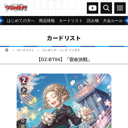
ヴァンガードch
検索
メニュー
はじめての方へ
商品情報
カードリスト
読み物
大会ルール
カードリスト
ホーム
カードリスト
リンギング・ソング フィオラ
>
>
【DZ-BT04】「宿命決戦」