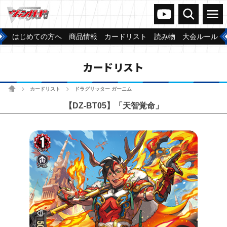
ヴァンガードch
検索
メニュー
はじめての方へ
商品情報
カードリスト
読み物
大会ルール
カードリスト
ホーム
カードリスト
ドラグリッター ガーニム
>
>
【DZ-BT05】「天智覚命」