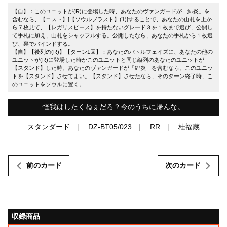
【自】：このユニットが(R)に登場した時、あなたのヴァンガードが「緋炎」を
含むなら、【コスト】[【ソウルブラスト】(1)]することで、あなたの山札を上か
ら７枚見て、【レガリスピース】を持たないグレード３を１枚まで選び、公開し
て手札に加え、山札をシャッフルする。公開したなら、あなたの手札から１枚選
び、裏でバインドする。
【自】【後列の(R)】【ターン1回】：あなたのバトルフェイズに、あなたの他の
ユニットが(R)に登場した時かこのユニットと同じ縦列のあなたのユニットが
【スタンド】した時、あなたのヴァンガードが「緋炎」を含むなら、このユニッ
トを【スタンド】させてよい。【スタンド】させたなら、そのターン終了時、こ
のユニットをソウルに置く。
怪我はしたくねぇだろ？今のうちに帰んな。
スタンダード
DZ-BT05/023
RR
桂福蔵
前のカード
次のカード
収録商品