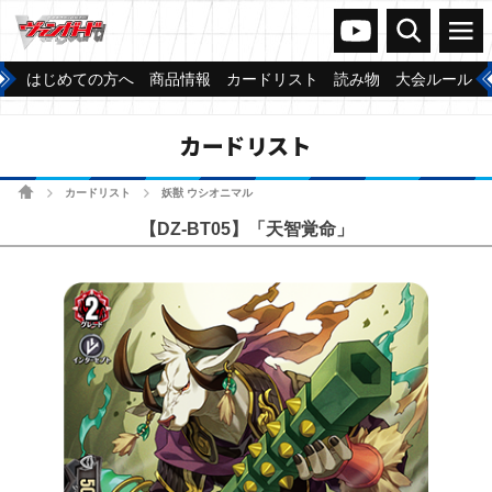
ヴァンガードch
検索
メニュー
はじめての方へ
商品情報
カードリスト
読み物
大会ルール
カードリスト
ホーム
カードリスト
妖獣 ウシオニマル
>
>
【DZ-BT05】「天智覚命」