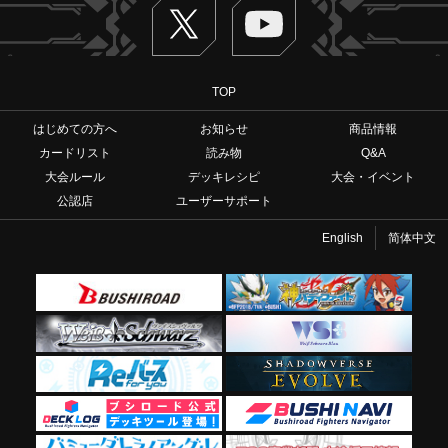
Twitter
ヴァンガードch
TOP
はじめての方へ
お知らせ
商品情報
カードリスト
読み物
Q&A
大会ルール
デッキレシピ
大会・イベント
公認店
ユーザーサポート
English
简体中文