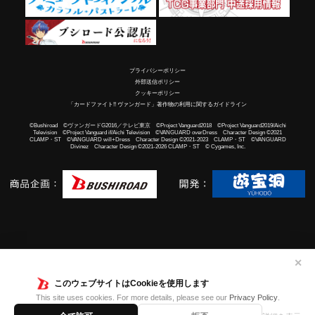
プライバシーポリシー
外部送信ポリシー
クッキーポリシー
「カードファイト!! ヴァンガード」著作物の利用に関するガイドライン
©Bushiroad ©ヴァンガードG2016／テレビ東京 ©Project Vanguard2018 ©Project Vanguard2019/Aichi
Television ©Project Vanguard if/Aichi Television ©VANGUARD overDress Character Design ©2021
CLAMP・ST ©VANGUARD will+Dress Character Design ©2021-2023 CLAMP・ST ©VANGUARD
Divinez Character Design ©2021-2026 CLAMP・ST © Cygames, Inc.
✕
このウェブサイトはCookieを使用します
This site uses cookies. For more details, please see our
Privacy Policy
.