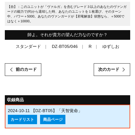
【自】：このユニットが「ヴァルガ」を含むグレード３以上のあなたのヴァンガ
ードの能力で(R)から退却した時、あなたのユニットを１枚選び、そのターン
中、パワー＋5000。あなたのヴァンガードが【邪竜解放】状態なら、＋5000で
はなく＋10000。
師よ。それが貴方の望んだ力なのですか？
スタンダード
DZ-BT05/046
R
ゆずしお
前のカード
次のカード
収録商品
2024-10-11
【DZ-BT05】「天智覚命」
カードリスト
商品ページ