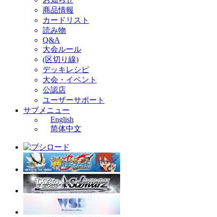
商品情報
カードリスト
読み物
Q&A
大会ルール
(区切り線)
デッキレシピ
大会・イベント
公認店
ユーザーサポート
サブメニュー
English
简体中文