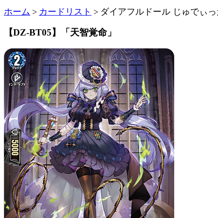
ホーム
>
カードリスト
>
ダイアフルドール じゅでぃっ
【DZ-BT05】「天智覚命」