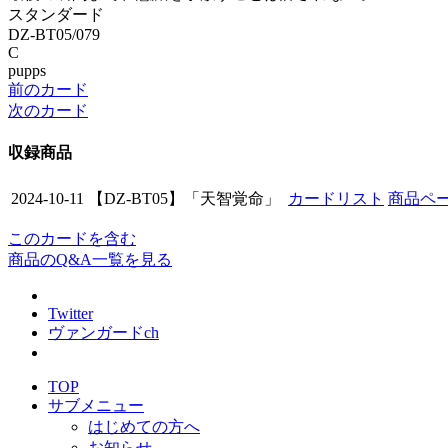
スタンダード
DZ-BT05/079
C
pupps
前のカード
次のカード
収録商品
2024-10-11
【DZ-BT05】「天智覚命」
カードリスト
商品ペ
このカードを含む
商品のQ&A一覧を見る
Twitter
ヴァンガードch
TOP
サブメニュー
はじめての方へ
お知らせ