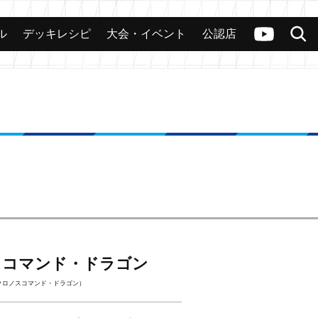
ル
デッキレシピ
大会・イベント
公認店
カード
大会
公認店舗
その他
ヴァンガードch
検索
スコマンド・ドラゴン
クロノスコマンド・ドラゴン）