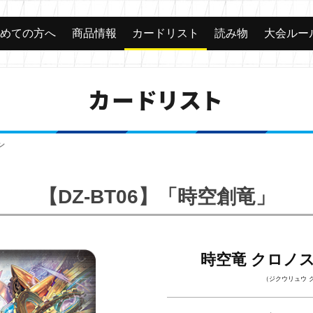
じめての方へ
商品情報
カードリスト
読み物
大会ルー
カードリスト
ン
【DZ-BT06】「時空創竜」
時空竜 クロノ
（ジクウリュウ 