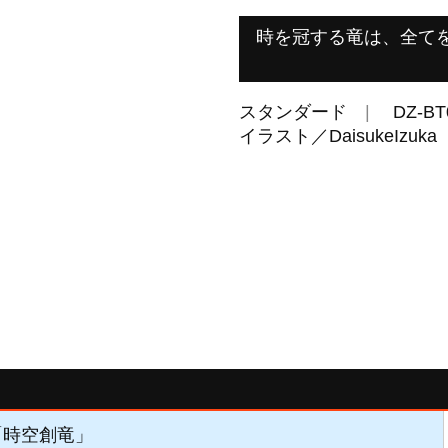
時を冠する竜は、全て
スタンダード
DZ-BT
イラスト／DaisukeIzuka 
】「時空創竜」