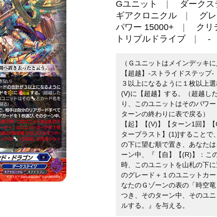
Gユニット
ダークス
ギアクロニクル
グレ
パワー 15000+
クリ
トリプルドライブ
-
（Ｇユニットはメインデッキに
【超越】-ストライドステップ-
３以上になるように１枚以上選
(V)に【超越】する。（超越
り、このユニットはそのパワー
ターンの終わりに表で戻る）
【起】【(V)】【ターン1回】【
ターブラスト】(1)]すること
の下に望む順で置き、あなたは
ーン中、『【自】【(R)】：
時、このユニットを山札の下に
のグレード＋１のユニットカー
なたのＧゾーンの表の「時空竜
つき、そのターン中、そのユニ
ルする。』を与える。