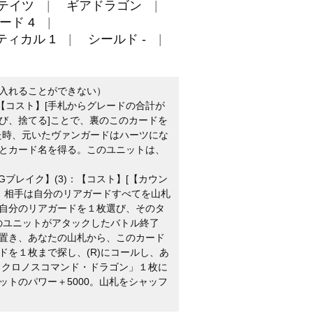
テイツ
ギアドラゴン
ード 4
ティカル 1
シールド -
入れることができない）
【コスト】[手札からグレードの合計が
び、捨てる]ことで、裏のこのカードを
した時、元いたヴァンガードはハーツにな
とカード名を得る。このユニットは、
Gブレイク】(3)：【コスト】[【カウン
で、相手は自分のリアガードすべてを山札
自分のリアガードを１枚選び、そのタ
このユニットがアタックしたバトル終了
置き、あなたの山札から、このカード
ドを１枚まで探し、(R)にコールし、あ
 クロノスコマンド・ドラゴン」１枚に
ットのパワー＋5000。山札をシャッフ