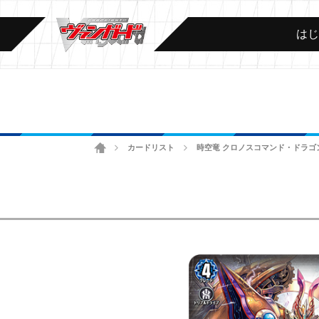
は
ホーム
カードリスト
時空竜 クロノスコマンド・ドラゴ
>
>