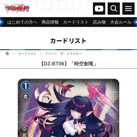
ヴァンガードch
検索
メニュー
はじめての方へ
商品情報
カードリスト
読み物
大会ルール
カードリスト
ホーム
カードリスト
ドリーン・ザ・スラスター
>
>
【DZ-BT06】「時空創竜」