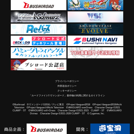
プライバシーポリシー
外部送信ポリシー
クッキーポリシー
「カードファイト!! ヴァンガード」著作物の利用に関するガイドライン
©Bushiroad ©ヴァンガードG2016／テレビ東京 ©Project Vanguard2018 ©Project Vanguard2019/Aichi
Television ©Project Vanguard if/Aichi Television ©VANGUARD overDress Character Design ©2021
CLAMP・ST ©VANGUARD will+Dress Character Design ©2021-2023 CLAMP・ST ©VANGUARD
Divinez Character Design ©2021-2026 CLAMP・ST © Cygames, Inc.