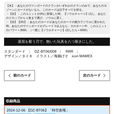
【永】：あなたのヴァンガードのクランがいずれかのクランのみで、あなたのＧ
ゾーンにカードがないなら、このカードは以下すべてを得る。
・【自】：このユニットが(R)に登場した時、【ソウルチャージ】(1)し、あなた
のドロップから１枚まで選び、ソウルに置く。
・【自】【(R)】：あなたのカードがあなたのカードの能力でソウルに置かれた
時、あなたのヴァンガードがグレード３以上なら、そのターン中、このユニット
のパワー＋3000。（一度に【ソウルチャージ】(2)したら＋6000）
退屈を厭う刃で、飽いた玩具を八つ裂きにした。
スタンダード
DZ-BT06/008
RRR
デザイン／タイキ イラスト／海鵜げそ icon:MAMEX
前のカード
次のカード
収録商品
2024-12-06
【DZ-BT06】「時空創竜」