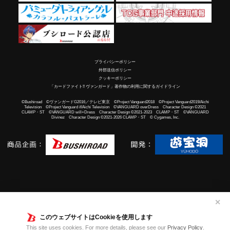
プライバシーポリシー
外部送信ポリシー
クッキーポリシー
「カードファイト!! ヴァンガード」著作物の利用に関するガイドライン
©Bushiroad ©ヴァンガードG2016／テレビ東京 ©Project Vanguard2018 ©Project Vanguard2019/Aichi
Television ©Project Vanguard if/Aichi Television ©VANGUARD overDress Character Design ©2021
CLAMP・ST ©VANGUARD will+Dress Character Design ©2021-2023 CLAMP・ST ©VANGUARD
Divinez Character Design ©2021-2026 CLAMP・ST © Cygames, Inc.
✕
このウェブサイトはCookieを使用します
This site uses cookies. For more details, please see our
Privacy Policy
.