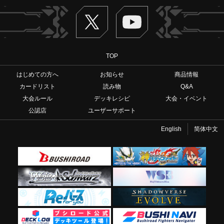
Twitter
ヴァンガードch
TOP
はじめての方へ
お知らせ
商品情報
カードリスト
読み物
Q&A
大会ルール
デッキレシピ
大会・イベント
公認店
ユーザーサポート
English
简体中文