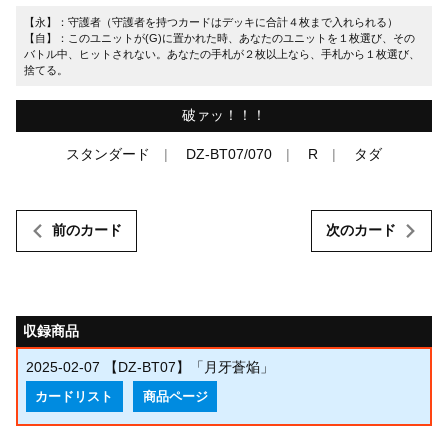
【永】：守護者（守護者を持つカードはデッキに合計４枚まで入れられる）
【自】：このユニットが(G)に置かれた時、あなたのユニットを１枚選び、その
バトル中、ヒットされない。あなたの手札が２枚以上なら、手札から１枚選び、
捨てる。
破ァッ！！！
スタンダード
DZ-BT07/070
R
タダ
前のカード
次のカード
収録商品
2025-02-07
【DZ-BT07】「月牙蒼焔」
カードリスト
商品ページ