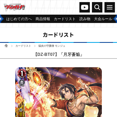
ヴァンガードch
検索
メニュー
はじめての方へ
商品情報
カードリスト
読み物
大会ルール
カードリスト
ホーム
カードリスト
猛炎の守護僧 モンジュ
>
>
【DZ-BT07】「月牙蒼焔」