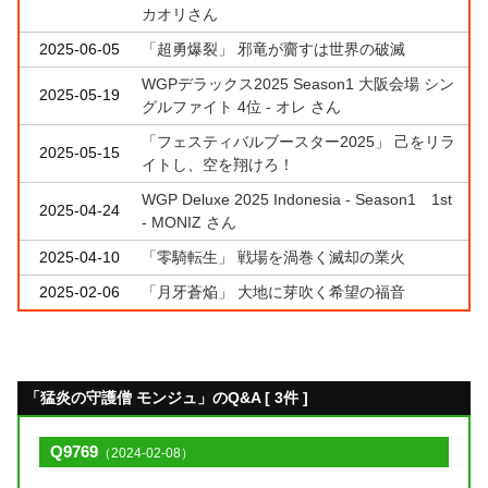
カオリさん
2025-06-05
「超勇爆裂」 邪竜が齎すは世界の破滅
WGPデラックス2025 Season1 大阪会場 シン
2025-05-19
グルファイト 4位 - オレ さん
「フェスティバルブースター2025」 己をリラ
2025-05-15
イトし、空を翔けろ！
WGP Deluxe 2025 Indonesia - Season1 1st
2025-04-24
- MONIZ さん
2025-04-10
「零騎転生」 戦場を渦巻く滅却の業火
2025-02-06
「月牙蒼焔」 大地に芽吹く希望の福音
「猛炎の守護僧 モンジュ」のQ&A [ 3件 ]
Q9769
（2024-02-08）