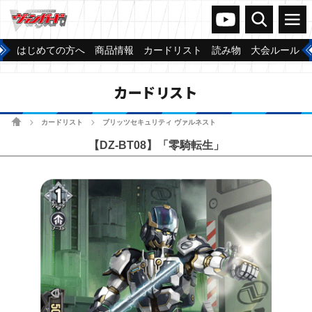
ヴァンガードch
検索
メニュー
はじめての方へ
商品情報
カードリスト
読み物
大会ルール
カードリスト
ホーム
カードリスト
ブリッツセキュリティ ヴァルネスト
>
>
【DZ-BT08】「零騎転生」