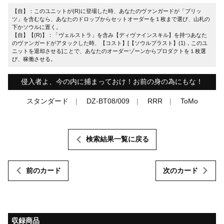
【自】：このユニットが(R)に登場した時、あなたのヴァンガードが「ブリッ
ツ」を含むなら、あなたのドロップからセットオーダーを１枚まで選び、山札の
下かソウルに置く。
【自】【(R)】：「ヴェルストラ」を含み【ディヴァインスキル】を持つあなた
のヴァンガードがアタックした時、【コスト】[【ソウルブラスト】(1)，このユ
ニットを退却させる]ことで、あなたのオーダーゾーンからプロダクトを１枚選
び、稼働させる。
侵入者よ、今の内に捕まっておけ！お前の身の為にもな！
スタンダード
DZ-BT08/009
RRR
ToMo
検索結果一覧に戻る
前のカード
次のカード
収録商品