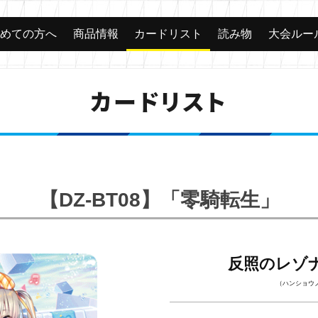
じめての方へ
商品情報
カードリスト
読み物
大会ルー
カードリスト
【DZ-BT08】「零騎転生」
反照のレゾ
（ハンショウ