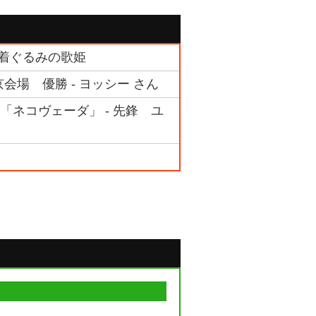
る着ぐるみの歌姫
東京会場 優勝 - ヨッシー さん
ム 「ネコヴェーダ」 - 先鋒 ユ