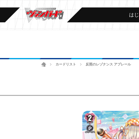
は
ホーム
カードリスト
反照のレゾナンス アプレール
>
>