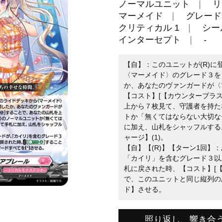
ノーマルユニット
リ
マーメイド
グレード 
クリティカル 1
シール
インターセプト
-
【自】：このユニットが(R)
〈マーメイド〉のグレード３を
か、あなたのヴァンガードが〈
【コスト】[【カウンターブラス
上から７枚見て、守護者を持た
トか「無くてはならない大切な
に加え、山札をシャッフルする
ャージ】(1)。
【自】【(R)】【ターン1回】
「カイリ」を含むグレード３以
札に戻された時、【コスト】[【
で、このユニットと同じ縦列の
ド】させる。
照り返し、響き合