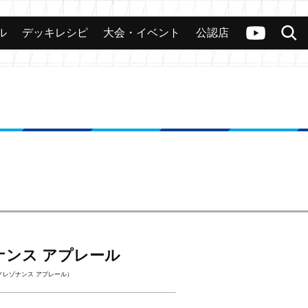
ル
デッキレシピ
大会・イベント
公認店
カード
大会
公認店舗
その他
ヴァンガードch
検索
ナンス アプレール
ノレゾナンス アプレール）