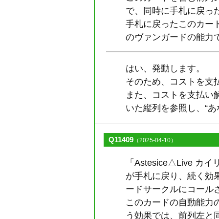
で、同時に手札に戻っ
手札に戻ったこのカー
のヴァンガードの能力
はい、発動します。
そのため、コストを支
また、コストを支払い
いた縦列を参照し、“
Q11409
（2025-04-10）
「Astesice△Li
が手札に戻り、続く効
ードサークルにコール
このカードの自動能力
う効果では、前列左と