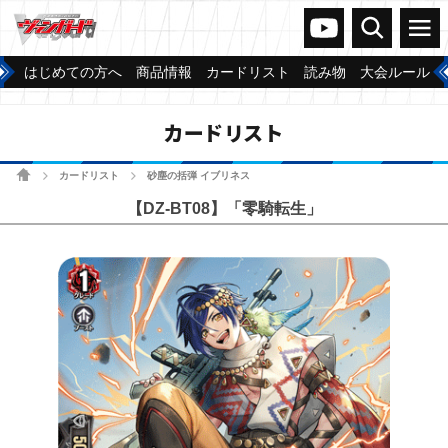
ヴァンガードch
検索
メニュー
はじめての方へ
商品情報
カードリスト
読み物
大会ルール
カードリスト
ホーム
カードリスト
砂塵の括弾 イブリネス
>
>
【DZ-BT08】「零騎転生」