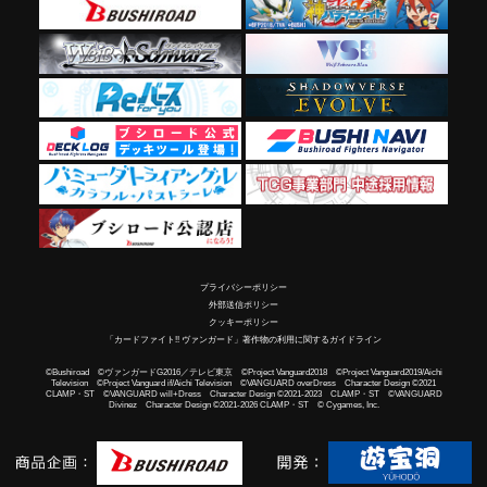
プライバシーポリシー
外部送信ポリシー
クッキーポリシー
「カードファイト!! ヴァンガード」著作物の利用に関するガイドライン
©Bushiroad ©ヴァンガードG2016／テレビ東京 ©Project Vanguard2018 ©Project Vanguard2019/Aichi
Television ©Project Vanguard if/Aichi Television ©VANGUARD overDress Character Design ©2021
CLAMP・ST ©VANGUARD will+Dress Character Design ©2021-2023 CLAMP・ST ©VANGUARD
Divinez Character Design ©2021-2026 CLAMP・ST © Cygames, Inc.