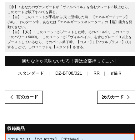
【永】：あなたのヴァンガードが「ヴィルベイル」を含むグレード３以上なら、
このカードは以下すべてを得る。
・【自】：このユニットが手札から(R)に登場した時、【エネルギーチャージ】
(3)し、そのターン中、あなたは「エネルギージェネレーター」の【起】能力を発
動できない。
・【自】【(R)】：このユニットがブーストした時、そのバトル中、このユニッ
トのパワー＋5000し、このユニットが「ヴィルベイル」を含むグレード３以上を
ブーストしているなら、そのバトル終了時、【コスト】[【ソウルブラスト】(1)]
することで、このユニットを【スタンド】させる。
勝たなきゃ意味ないだろ！弾は全部持ってこい！
スタンダード
DZ-BT08/021
RR
п猫Ｒ
前のカード
次のカード
収録商品
2025-04-11
【DZ-BT08】「零騎転生」