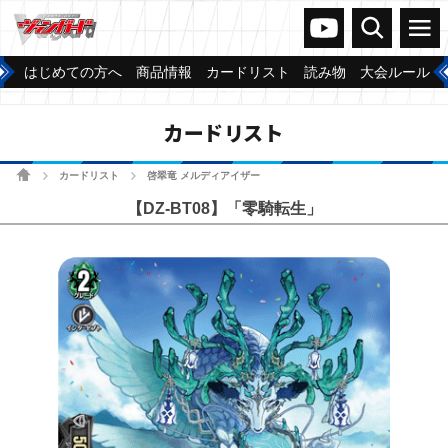
ヴァンガードch
検索
メニュー
はじめての方へ
商品情報
カードリスト
読み物
大会ルール
カードリスト
ホーム
カードリスト
啓翠竜 メルディアイザー
>
>
【DZ-BT08】「零騎転生」