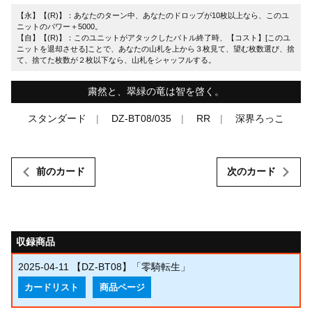
【永】【(R)】：あなたのターン中、あなたのドロップが10枚以上なら、このユ
ニットのパワー＋5000。
【自】【(R)】：このユニットがアタックしたバトル終了時、【コスト】[このユ
ニットを退却させる]ことで、あなたの山札を上から３枚見て、望む枚数選び、捨
て、捨てた枚数が２枚以下なら、山札をシャッフルする。
粛然と、翠緑の竜は智を啓く。
スタンダード
DZ-BT08/035
RR
深界ろっこ
前のカード
次のカード
収録商品
2025-04-11
【DZ-BT08】「零騎転生」
カードリスト
商品ページ