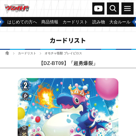
ヴァンガードch
検索
メニュー
はじめての方へ
商品情報
カードリスト
読み物
大会ルール
カードリスト
ホーム
カードリスト
オモチャ怪獣 ブレイビロス
>
>
【DZ-BT09】「超勇爆裂」