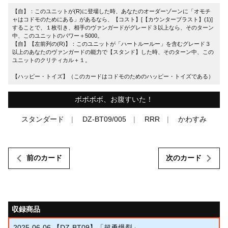
【自】：このユニットが(R)に登場した時、あなたのオーダーゾーンに「オモチ
ャはコドモのためにある」があるなら、【コスト】[【カウンターブラスト】(1)]
することで、１枚引き、相手のヴァンガードがグレード３以上なら、そのターン
中、このユニットのパワー＋5000。
【自】【左前列の(R)】：このユニットが「ハートルールー」を含むグレード３
以上のあなたのヴァンガードの能力で【スタンド】した時、そのターン中、この
ユニットのクリティカル＋１。
【ハッピー・トイズ】（このカードはコドモのためのハッピー・トイズである）
ボボボボ、お腹すいた！
スタンダード
DZ-BT09/005
RRR
かわすみ
前のカード
次のカード
収録商品
2025-06-06
【DZ-BT09】「超勇爆裂」