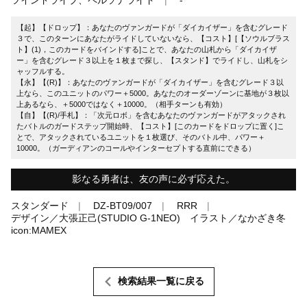
【起】【ドロップ】：あなたのヴァンガードが「ダイカイザー」を含むグレード
３で、このターンにあなたがライドしていないなら、【コスト】[【ソウルブラス
ト】(1)，このカードをバインドする]ことで、あなたの山札から「ダイカイザ
ー」を含むグレード３以上を１枚まで探し、【スタンド】でライドし、山札をシ
ャッフルする。
【永】【(R)】：あなたのヴァンガードが「ダイカイザー」を含むグレード３以
上なら、このユニットのパワー＋5000。あなたのオーダーゾーンに基地が３枚以
上あるなら、＋5000ではなく＋10000。（相手ターンも有効）
【自】【(R)/手札】：「次元ロボ」を含むあなたのヴァンガードがアタックされ
たバトルのガードステップ開始時、【コスト】[このカードをドロップに置く]こ
とで、アタックされているユニットを１枚選び、そのバトル中、パワー＋
10000。（ガーディアンのコールやインターセプトする直前にできる）
影なる勇者は、友の声に必ず応えた。
スタンダード
DZ-BT09/007
RRR
デザイン／大張正己(STUDIO G-1NEO) イラスト／なかざき冬
icon:MAMEX
検索結果一覧に戻る