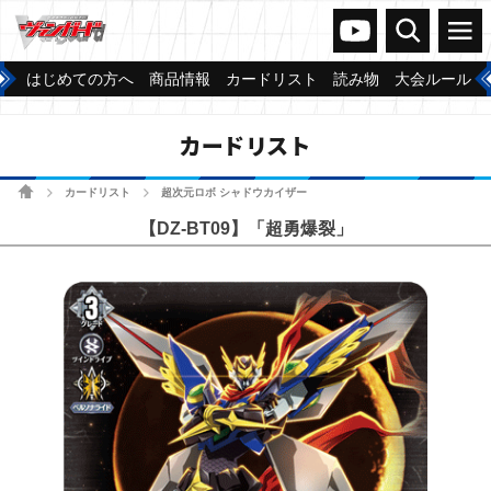
ヴァンガードch
検索
メニュー
はじめての方へ
商品情報
カードリスト
読み物
大会ルール
カードリスト
ホーム
カードリスト
超次元ロボ シャドウカイザー
>
>
【DZ-BT09】「超勇爆裂」