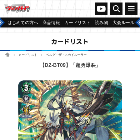
ヴァンガードch
検索
メニュー
はじめての方へ
商品情報
カードリスト
読み物
大会ルール
カードリスト
ホーム
カードリスト
ベルグ・ザ・スカイルーラー
>
>
【DZ-BT09】「超勇爆裂」