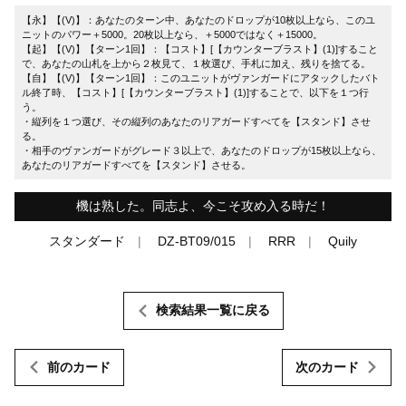
【永】【(V)】：あなたのターン中、あなたのドロップが10枚以上なら、このユ
ニットのパワー＋5000。20枚以上なら、＋5000ではなく＋15000。
【起】【(V)】【ターン1回】：【コスト】[【カウンターブラスト】(1)]すること
で、あなたの山札を上から２枚見て、１枚選び、手札に加え、残りを捨てる。
【自】【(V)】【ターン1回】：このユニットがヴァンガードにアタックしたバト
ル終了時、【コスト】[【カウンターブラスト】(1)]することで、以下を１つ行
う。
・縦列を１つ選び、その縦列のあなたのリアガードすべてを【スタンド】させ
る。
・相手のヴァンガードがグレード３以上で、あなたのドロップが15枚以上なら、
あなたのリアガードすべてを【スタンド】させる。
機は熟した。同志よ、今こそ攻め入る時だ！
スタンダード
DZ-BT09/015
RRR
Quily
検索結果一覧に戻る
前のカード
次のカード