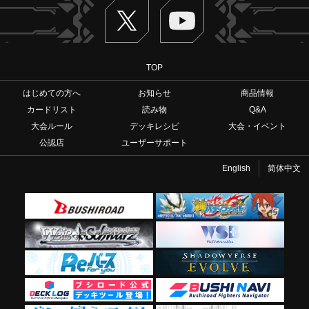
Twitter
ヴァンガードch
TOP
はじめての方へ
お知らせ
商品情報
カードリスト
読み物
Q&A
大会ルール
デッキレシピ
大会・イベント
公認店
ユーザーサポート
English
简体中文