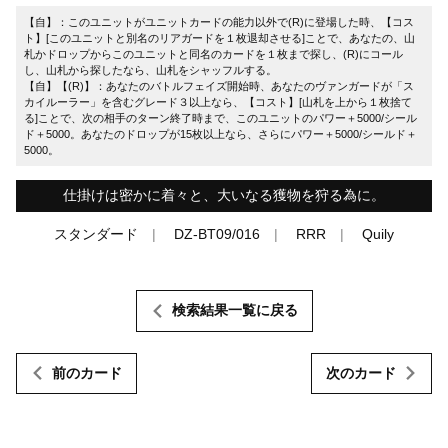
【自】：このユニットがユニットカードの能力以外で(R)に登場した時、【コス
ト】[このユニットと別名のリアガードを１枚退却させる]ことで、あなたの、山
札かドロップからこのユニットと同名のカードを１枚まで探し、(R)にコール
し、山札から探したなら、山札をシャッフルする。
【自】【(R)】：あなたのバトルフェイズ開始時、あなたのヴァンガードが「ス
カイルーラー」を含むグレード３以上なら、【コスト】[山札を上から１枚捨て
る]ことで、次の相手のターン終了時まで、このユニットのパワー＋5000/シール
ド＋5000。あなたのドロップが15枚以上なら、さらにパワー＋5000/シールド＋
5000。
仕掛けは密かに着々と、大いなる獲物を狩る為に。
スタンダード
DZ-BT09/016
RRR
Quily
検索結果一覧に戻る
前のカード
次のカード