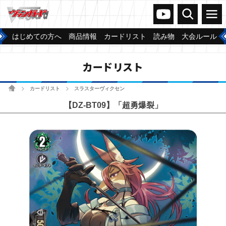
ヴァンガードch
検索
メニュー
はじめての方へ
商品情報
カードリスト
読み物
大会ルール
カードリスト
ホーム
カードリスト
スラスターヴィクセン
>
>
【DZ-BT09】「超勇爆裂」