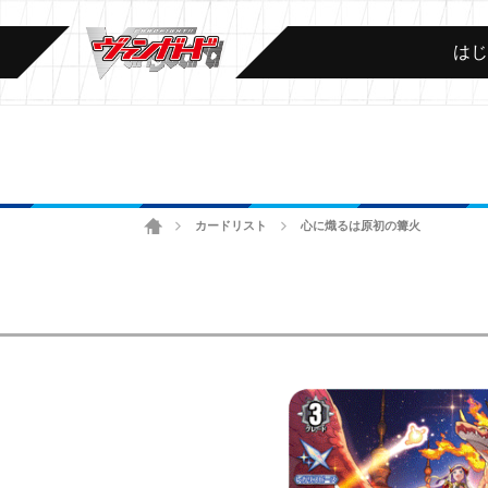
は
ホーム
カードリスト
心に熾るは原初の篝火
>
>