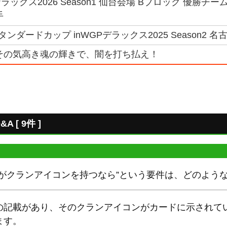
ックス2026 Season1 仙台会場 Bブロック 優勝チー
手
ンダードカップ inWGPデラックス2025 Season2 名古
その気高き魂の輝きで、闇を打ち払え！
[ 9件 ]
ドがクランアイコンを持つなら”という要件は、どのよう
の記載があり、そのクランアイコンがカードに示されて
ます。