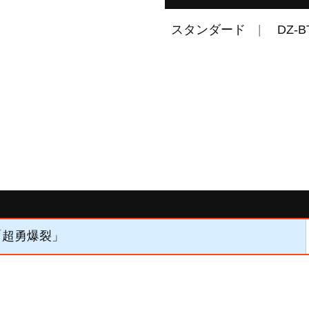
スタンダード
DZ-B
】「超勇爆裂」