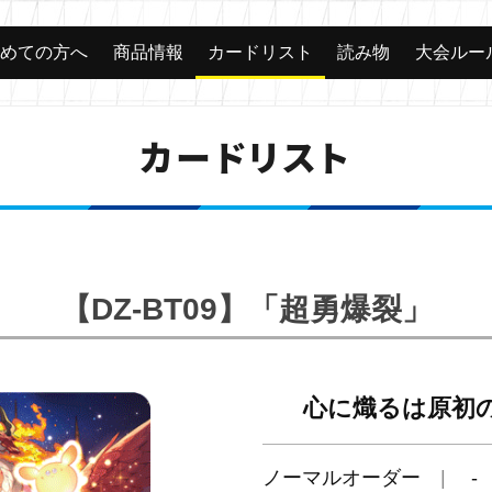
じめての方へ
商品情報
カードリスト
読み物
大会ルー
カードリスト
【DZ-BT09】「超勇爆裂」
心に熾るは原初
ノーマルオーダー
-