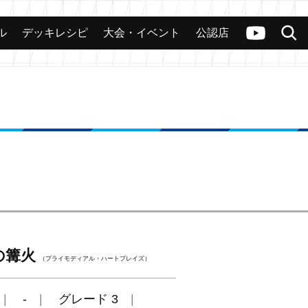
ル
デッキレシピ
大会・イベント
公認店
カード
大会
公認店舗
その他
ヴァンガードch
検索
の篝火
（プライモディアル・ハートブレイズ）
-
グレード 3