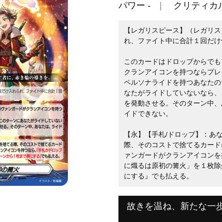
パワー -
クリティカル
【レガリスピース】（レガリス
れ、ファイト中に合計１回だけ
このカードはドロップからでも
クランアイコンを持つならプレ
ペルソナライドを持つあなたの
なたがライドしていないなら、
を発動させる。そのターン中、
イドできない。
【永】【手札/ドロップ】：あ
際、そのコストで捨てるカード
ァンガードがクランアイコンを
に熾るは原初の篝火」を１枚除
にする』でも払える。
故きを温ね、新たな一