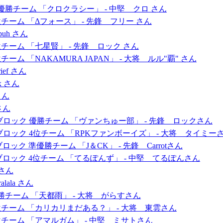
 準優勝チーム 「クロクラシー」 - 中堅 クロ さん
4位チーム 「Δフォース」 - 先鋒 フリー さん
anbuh さん
3位チーム 「七星賢」 - 先鋒 ロック さん
位チーム 「NAKAMURA JAPAN」 - 大将 ルル"覇" さん
Arief さん
nox さん
 さん
 さん
場 Aブロック 優勝チーム 「ヴァンちゅー部」 - 先鋒 ロックさん
 Aブロック 4位チーム 「RPKファンボーイズ」 - 大将 タイミー
ブロック 準優勝チーム 「J＆CK」 - 先鋒 Carrotさん
 Bブロック 4位チーム 「てるぽんず」 - 中堅 てるぽんさん
P さん
ralala さん
 優勝チーム 「天都雨」 - 大将 がらすさん
 3位チーム 「カリカリまだある？」 - 大将 東雲さん
 4位チーム 「アマルガム」 - 中堅 ミサトさん