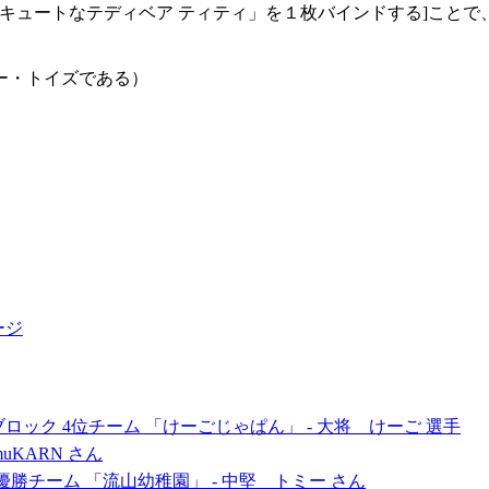
ら「キュートなテディベア ティティ」を１枚バインドする]こと
ー・トイズである）
ージ
 Bブロック 4位チーム 「けーごじゃぱん」 - 大将 けーご 選手
- GamuKARN さん
 準優勝チーム 「流山幼稚園」 - 中堅 トミー さん