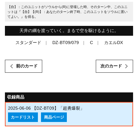
【自】：このユニットがソウルから(R)に登場した時、そのターン中、このユニ
ットは『【自】【(R)】：あなたのターン終了時、このユニットをソウルに置い
てよい。』を得る。
天井の綱を渡っていく。まるで空を駆けるように。
スタンダード
DZ-BT09/079
C
カエルDX
前のカード
次のカード
収録商品
2025-06-06
【DZ-BT09】「超勇爆裂」
カードリスト
商品ページ