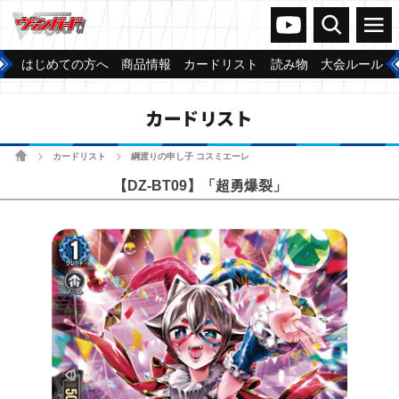
ヴァンガードch
検索
メニュー
はじめての方へ
商品情報
カードリスト
読み物
大会ルール
カードリスト
ホーム
カードリスト
綱渡りの申し子 コスミエーレ
>
>
【DZ-BT09】「超勇爆裂」