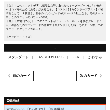
【自】：このユニットが(R)に登場した時、あなたのオーダーゾーンに「オモチ
ャはコドモのためにある」があるなら、【コスト】[【カウンターブラスト】(1)]
することで、１枚引き、相手のヴァンガードがグレード３以上なら、そのターン
中、このユニットのパワー＋5000。
【自】【左前列の(R)】：このユニットが「ハートルールー」を含むグレード３
以上のあなたのヴァンガードの能力で【スタンド】した時、そのターン中、この
ユニットのクリティカル＋１。
【ハッピー・トイズ】
-
スタンダード
DZ-BT09/FFR05
FFR
かわすみ
前のカード
次のカード
収録商品
2025-06-06
【DZ-BT09】「超勇爆裂」