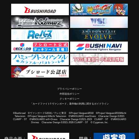
プライバシーポリシー
外部送信ポリシー
クッキーポリシー
「カードファイト!! ヴァンガード」著作物の利用に関するガイドライン
©Bushiroad ©ヴァンガードG2016／テレビ東京 ©Project Vanguard2018 ©Project Vanguard2019/Aichi
Television ©Project Vanguard if/Aichi Television ©VANGUARD overDress Character Design ©2021
CLAMP・ST ©VANGUARD will+Dress Character Design ©2021-2023 CLAMP・ST ©VANGUARD
Divinez Character Design ©2021-2026 CLAMP・ST © Cygames, Inc.