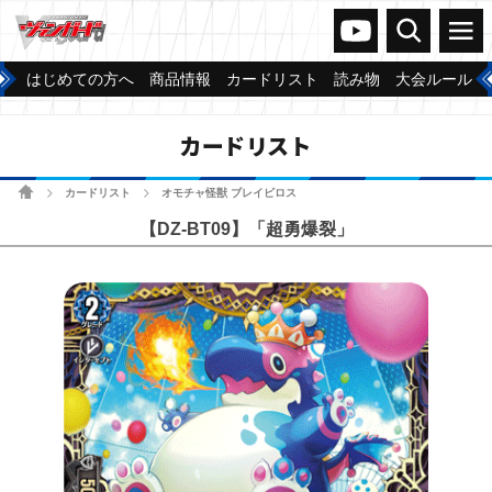
ヴァンガードch
検索
メニュー
はじめての方へ
商品情報
カードリスト
読み物
大会ルール
カードリスト
ホーム
カードリスト
オモチャ怪獣 ブレイビロス
>
>
【DZ-BT09】「超勇爆裂」